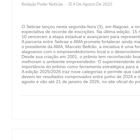
Redação Poder Notícias
4 De Agosto De 2025
O Sebrae lançou nesta segunda-feira (3), em Alagoas, a n
expectativa de recorde de inscrições. Na última edição, 15 
10 venceram a etapa estadual e avançaram para represent
A parceria entre Sebrae e AMA promete fortalecer ainda m
o presidente da AMA, Marcelo Beltrão, a iniciativa é uma f
alagoanos com o empreendedorismo local e o desenvolvime
Desde sua criação em 2001, o prêmio tem reconhecido boa
melhoram o ambiente empreendedor. O superintendente do 
importância do prêmio como ferramenta estratégica para a ar
A edição 2025/2026 traz nove categorias e permite que cada
devem ter resultados comprovados entre junho de 2024 e 
agosto e vão até 21 de janeiro de 2026, no site oficial do p