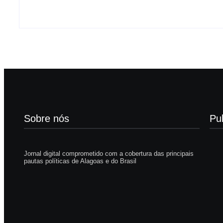
Sobre nós
Pu
Jornal digital comprometido com a cobertura das principais
pautas políticas de Alagoas e do Brasil
Hom
mot
1
Oru
Pais