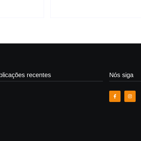
blicações recentes
Nós siga
em é esfaqueado no pescoço em assalto e tem
o levada em Arapiraca
0 de agosto de 2026
am pede liberdade para Marcinho VP no Dia dos
: “Meu herói da vida real”