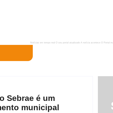
Notícias em tempo real
O seu portal atualizado
A notícia acontece
O Portal m
do Sebrae é um
mento municipal