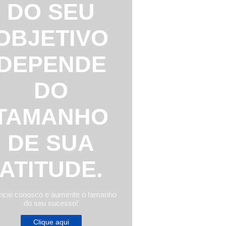
DO SEU
OBJETIVO
DEPENDE
DO
TAMANHO
DE SUA
ATITUDE.
ncie conosco e aumente o tamanho
do seu sucesso!
Clique aqui