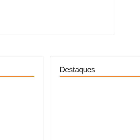
Oruam pede liberdade para Marcinho
VP no Dia dos Pais: “Meu herói da vida
real”
Destaques
Quase 1,7 milhão de
iberdade
crianças foram
o VP no Dia
registradas sem o nome
u herói da
do pai no Brasil em 10
anos
 de 2026
9 de agosto de 2026