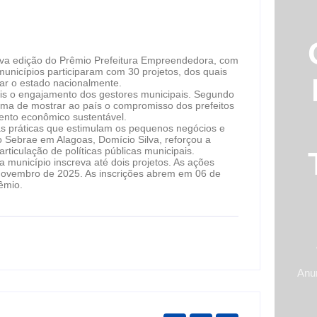
ova edição do Prêmio Prefeitura Empreendedora, com
municípios participaram com 30 projetos, dos quais
ar o estado nacionalmente.
ais o engajamento dos gestores municipais. Segundo
orma de mostrar ao país o compromisso dos prefeitos
nto econômico sustentável.
s práticas que estimulam os pequenos negócios e
Sebrae em Alagoas, Domício Silva, reforçou a
ticulação de políticas públicas municipais.
 município inscreva até dois projetos. As ações
novembro de 2025. As inscrições abrem em 06 de
rêmio.
Anu