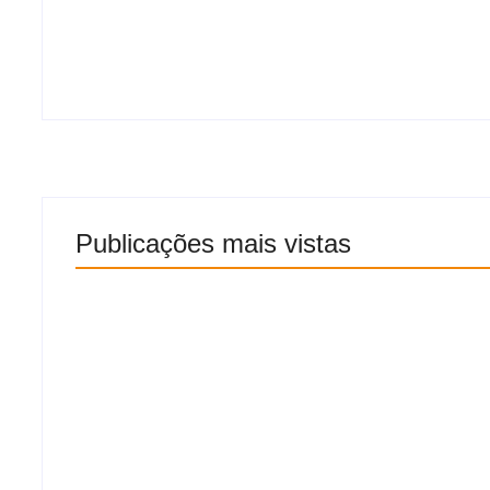
Homem é esfaqueado no pescoço em
assalto e tem moto levada em
Arapiraca
Publicações mais vistas
Homem é esfaqueado no
Oruam pede l
pescoço em assalto e
para Marcinh
tem moto levada em
dos Pais: “Me
Arapiraca
vida real”
10 de agosto de 2026
10 de agosto