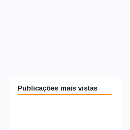
reclamações de
consumidores
O Procon Maceió, órgão de Proteção e Defesa do
Consumidor vinculado à Secretaria Municipal de
Governo e Subprefeituras, registrou durante o ano
de 2024 um aumento de 16,76% a mais que no ano...
Leia mais
Publicações mais vistas
Morador é preso
após furtar
Saída de Marcola