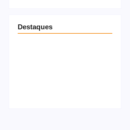
Destaques
Boulos sai em
Articulações
defesa de Lulinha e
avançam e Gilvan
dispara contra
Barros surge como
oposição: “Não tem
possível vice de JHC
autoridade moral”