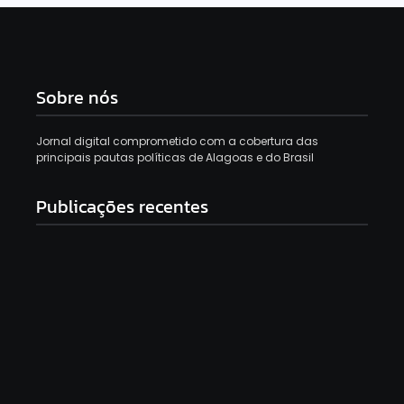
Sobre nós
Jornal digital comprometido com a cobertura das
principais pautas políticas de Alagoas e do Brasil
Publicações recentes
Gabi Gonçalves é oficializada como candidata à
reeleição para deputada estadual
8 de agosto de 2026
Jaques Wagner pede adiamento de depoimento à