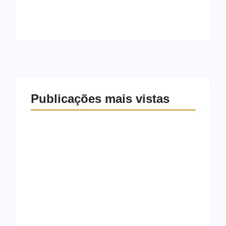
reeleição para
depoimento à PF
deputada estadual
sobre o caso Master
Publicações mais vistas
Gabi Gonçalves é
oficializada como
Jaques Wagner pede
candidata à
adiamento de
reeleição para
depoimento à PF
deputada estadual
sobre o caso Master
8 de agosto de 2026
8 de agosto de 2026