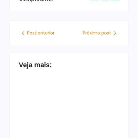
Post anterior
Próximo post
Veja mais:
Gabi Gonçalves é
oficializada como
Jaques Wagner pede
candidata à
adiamento de