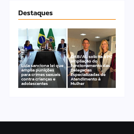
Destaques
OAB/AL solicita à PC
ampliação do
Lula sanciona lei que
funcionamento das
amplia punições
Delegacias
para crimes sexuais
Especializadas de
contra crianças e
Atendimento à
adolescentes
Mulher