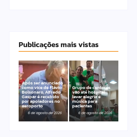
Publicações mais vistas
Após ser anunciado
como vice de Flávio
Grupo de cantores
Bolsonaro, Alfredo
vão até hospital
Gaspar é recebido
levar alegria e
por apoiadores no
música para
aeroporto
pacientes
6 de agosto de 2026
6 de agosto de 2026