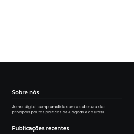
Morador revoltado
43% dizem que Lula
crítica Renan Filho e
reagiu mal ao
Paulo Dantas após
tarifaço, aponta
blitz do BPRV: “Isso é
pesquisa
o estado de Alagoas”
Genial/Quaest
Sobre nós
Jornal digital comprometido com a cobertura das
principais pautas políticas de Alagoas e do Brasil
Publicações recentes