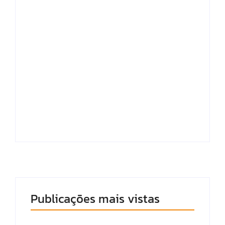
“Ele tem filho pra
Quaest: Lula lidera
criar”, clama esposa
todos os cenários de
de vítima de
2º turno, mas perde
atenntado no bairro
pontos de vantagem
da Pajuçara
sobre Flávio
Publicações mais vistas