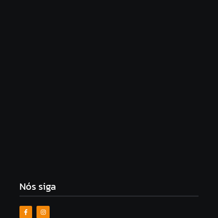
Quaest: Lula lidera todos os cenários de 2º turno,
mas perde pontos de vantagem sobre Flávio
5 de agosto de 2026
Morador revoltado crítica Renan Filho e Paulo
Dantas após blitz do BPRV: “Isso é o estado de
Alagoas”
5 de agosto de 2026
Nós siga