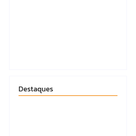
“Ele tem filho pra
Quaest: Lula lidera
criar”, clama esposa
todos os cenários de
de vítima de
2º turno, mas perde
atenntado no bairro
pontos de vantagem
da Pajuçara
sobre Flávio
5 de agosto de 2026
5 de agosto de 2026
Destaques