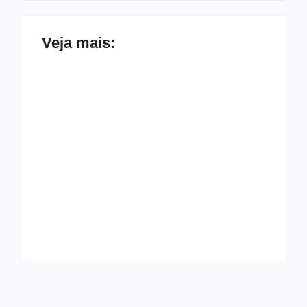
Veja mais:
Flávio Bolsonaro
Mendonça rejeita
ataca Moraes e
pedido para
promete quatro
derrubar vídeo de
novos ministros
Flávio que associa
“que respeitem a
PT a facções
constituição”