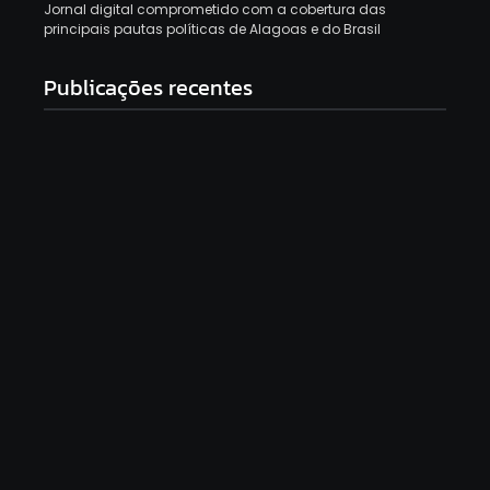
Jornal digital comprometido com a cobertura das
principais pautas políticas de Alagoas e do Brasil
Publicações recentes
Mendonça rejeita pedido para derrubar vídeo de
Flávio que associa PT a facções
6 de agosto de 2026