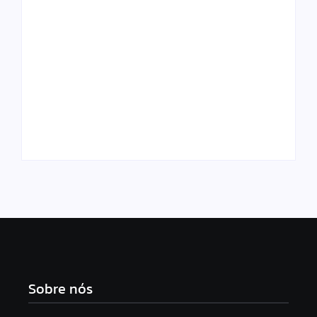
“Ele tem filho pra
Quaest: Lula lidera
criar”, clama esposa
todos os cenários de
de vítima de
2º turno, mas perde
atenntado no bairro
pontos de vantagem
da Pajuçara
sobre Flávio
Sobre nós