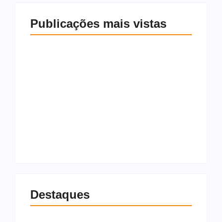
Publicações mais vistas
Flávio Bolsonaro
Mendonça rejeita
ataca Moraes e
pedido para
promete quatro
derrubar vídeo de
novos ministros
Flávio que associa
“que respeitem a
PT a facções
constituição”
6 de agosto de 2026
6 de agosto de 2026
Destaques