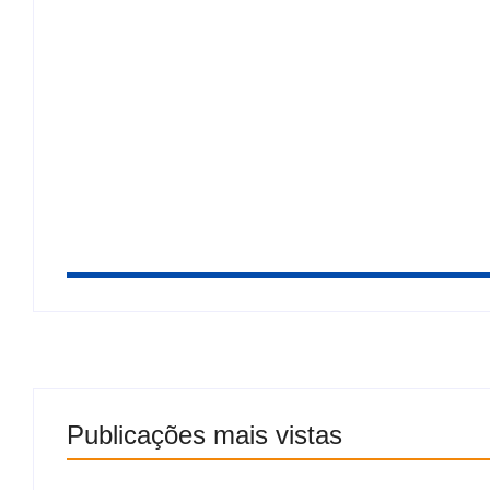
Milei republica ataques a Lula em meio a crise
“Corrupto e criminoso”
Recém reatado com Virgínia, Vini Jr. curte fot
Publicações mais vistas