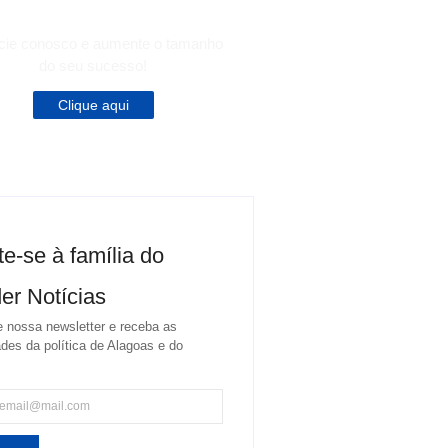
cie conosco e aumente o tamanho
do seu sucesso!
Clique aqui
te-se à família do
er Notícias
 nossa newsletter e receba as
des da política de Alagoas e do