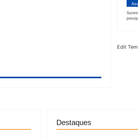
Ass
 diplomática entre Brasil e Argentina:
Sucess
princip
o de atriz e reage com emoji de “uau”
Edit Tem
Destaques