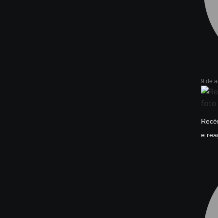
9 de 
Recém
e rea