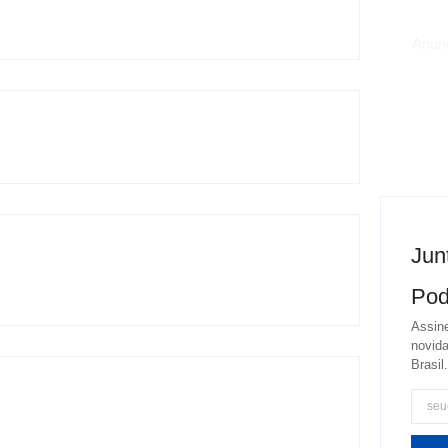
Anun
Jun
Pod
Assine
novida
Brasil.