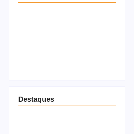
Mulher é morta a
facadas em Jundiá e
suspeito, ex-marido,
Partido Novo pede
morre em acidente
cassação de Lula e
de moto após o
Alckmin nas eleições
crime
por abuso de poder
9 de agosto de 2026
9 de agosto de 2026
Destaques