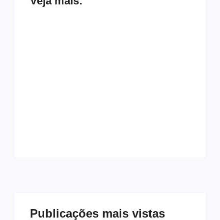
Veja mais:
Mulher é morta a
facadas em Jundiá e
suspeito, ex-marido,
Partido Novo pede
morre em acidente
cassação de Lula e
de moto após o
Alckmin nas eleições
crime
por abuso de poder
Publicações mais vistas