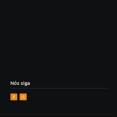
Partido Novo pede cassação de Lula e Alckmin nas
eleições por abuso de poder
9 de agosto de 2026
Milei republica ataques a Lula em meio a crise
diplomática entre Brasil e Argentina: “Corrupto e
criminoso”
9 de agosto de 2026
Nós siga