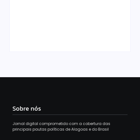
Milei republica
ataques a Lula em
meio a crise
Recém reatado com
diplomática entre
Virgínia, Vini Jr.
Brasil e Argentina:
curte foto de atriz e
“Corrupto e
reage com emoji de
criminoso”
“uau”
Sobre nós
Jornal digital comprometido com a cobertura das
principais pautas políticas de Alagoas e do Brasil