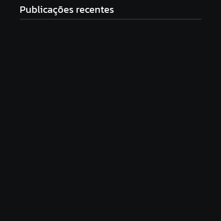
Publicações recentes
Mulher é morta a facadas em Jundiá e suspeito,
ex-marido, morre em acidente de moto após o
crime
9 de agosto de 2026