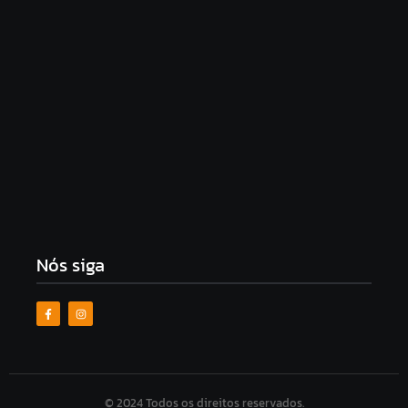
reeleição para deputada estadual
8 de agosto de 2026
Jaques Wagner pede adiamento de depoimento à
PF sobre o caso Master
8 de agosto de 2026
Articulações avançam e Gilvan Barros surge como
possível vice de JHC
8 de agosto de 2026
Nós siga
© 2024 Todos os direitos reservados.