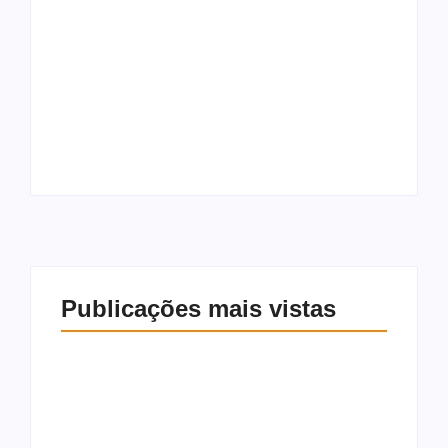
Gabi Gonçalves é
oficializada como
Jaques Wagner pede
candidata à
adiamento de
reeleição para
depoimento à PF
deputada estadual
sobre o caso Master
Publicações mais vistas