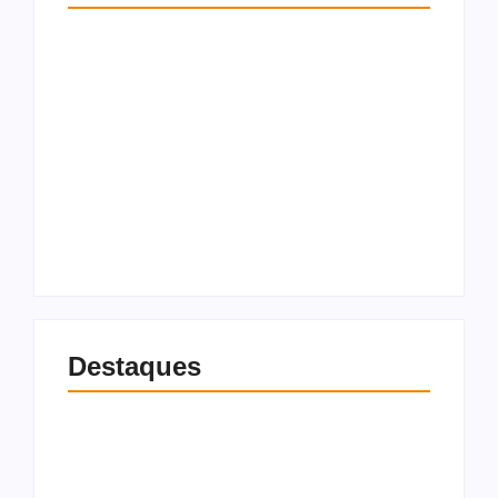
Saída de Marcola
Gilmar Mendes dá 15
reorganiza
dias para Soraya e
campanha de Lula e
Lindbergh
amplia espaço para
explicarem acusação
aliados próximos
contra vice de Flávio
7 de agosto de 2026
7 de agosto de 2026
Destaques