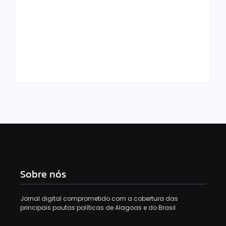
Prefeito Pedro
Carlos assina Ordem
Paróquia reage após
de Serviço e autoriza
vandalismo de
início imediato das
imagem de Nossa
obras do Mundo TEA
Senhora em Maceió
em Rio Largo
Sobre nós
Jornal digital comprometido com a cobertura das
principais pautas políticas de Alagoas e do Brasil