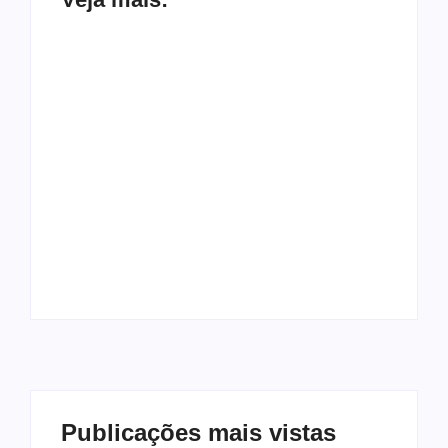
Saída de Marcola
Gilmar Mendes dá 15
reorganiza
dias para Soraya e
campanha de Lula e
Lindbergh
amplia espaço para
explicarem acusação
aliados próximos
contra vice de Flávio
Publicações mais vistas