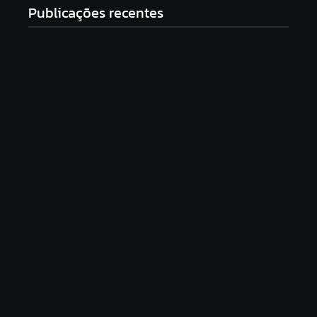
Publicações recentes
Saída de Marcola reorganiza campanha de Lula e
amplia espaço para aliados próximos
7 de agosto de 2026
Gilmar Mendes dá 15 dias para Soraya e Lindbergh
explicarem acusação contra vice de Flávio
7 de agosto de 2026