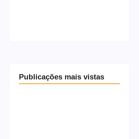
Boulos sai em
Articulações
defesa de Lulinha e
avançam e Gilvan
dispara contra
Barros surge como
oposição: “Não tem
possível vice de JHC
autoridade moral”
Publicações mais vistas
Boulos sai em
Articulações
defesa de Lulinha e
avançam e Gilvan
dispara contra
Barros surge como
oposição: “Não tem
possível vice de JHC
autoridade moral”