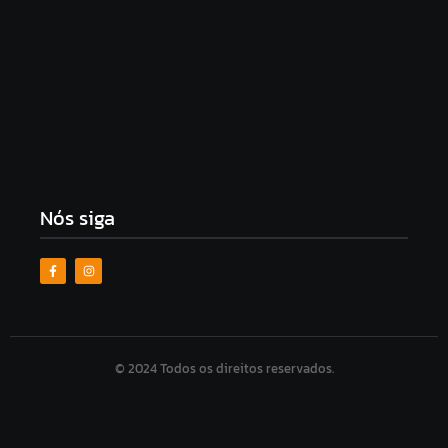
Patrimônio de Carlos Bolsonaro cresce 40% em
dois anos e chega a R$ 2,7 milhões
8 de agosto de 2026
Nós siga
© 2024 Todos os direitos reservados.