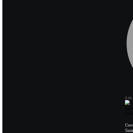
8 de
Cav
Sai