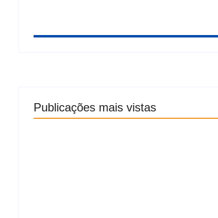
Publicações mais vistas
Rebeca Andrade retorna às competições co
nota do mundo no salto em 2026
8 de agosto de 2026
Cavalgada dos Pais 2026: Maninho Vaqueiro
Saia Rodada substituem Zé Vaqueiro; event
neste domingo em Traipu