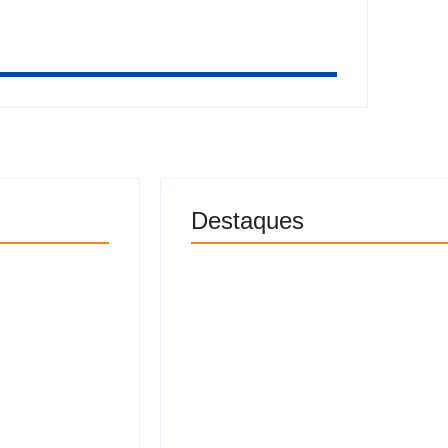
Destaques
m maior
Homem é preso suspeito de m
incendiar corpo e residência
8 de agosto
 e Raí
Morre Jorge Messi, pai de Li
o acontece
na Argentina