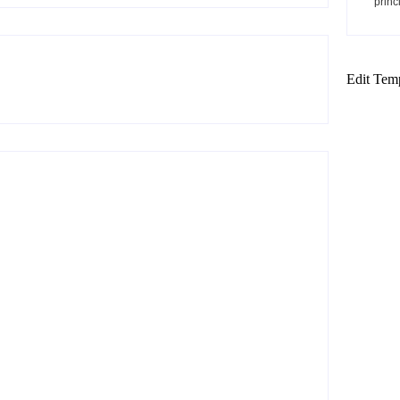
princ
Edit Tem
 maior nota do mundo no salto em
 e Raí Saia Rodada substituem Zé
m Traipu