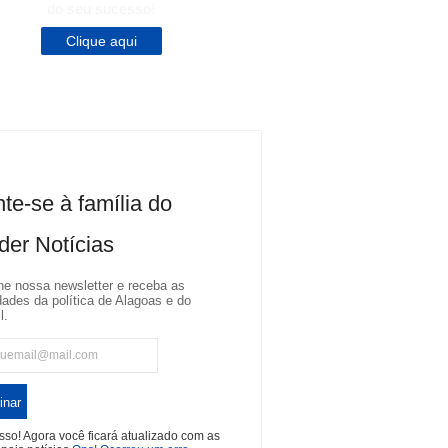
do seu sucesso!
Clique aqui
te-se à família do
der Notícias
ne nossa newsletter e receba as
dades da política de Alagoas e do
l.
inar
so! Agora você ficará atualizado com as