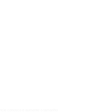
SUCESSO
DO SEU
OBJETIVO
DEPENDE
DO
TAMANHO
DE SUA
ATITUDE.
ncie conosco e aumente o tamanho