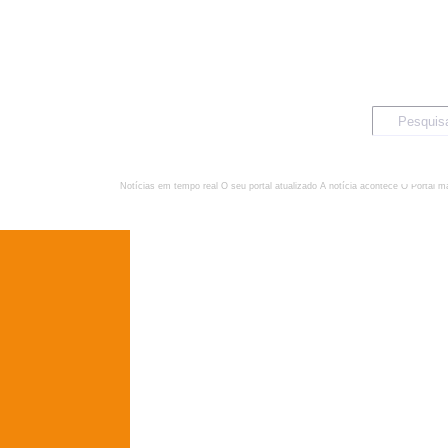
Notícias em tempo real
O seu portal atualizado
A notícia acontece
O Portal m