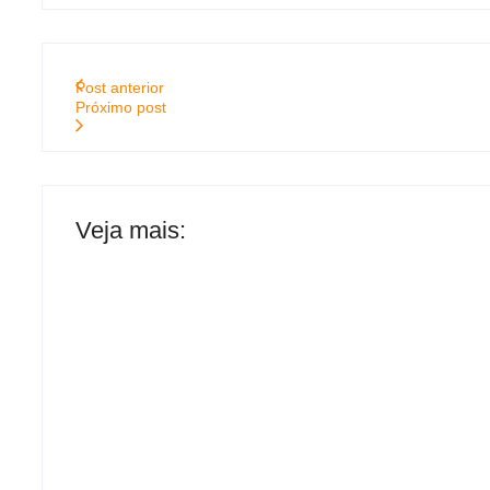
Post anterior
Próximo post
Veja mais:
Rebeca Andrade retorna às competições com
2026
Cavalgada dos Pais 2026: Maninho Vaqueiro
Vaqueiro; evento acontece neste domingo e