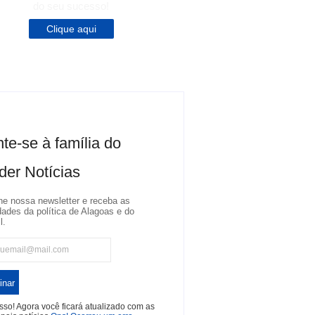
do seu sucesso!
Clique aqui
te-se à família do
der Notícias
ne nossa newsletter e receba as
dades da política de Alagoas e do
l.
inar
so! Agora você ficará atualizado com as