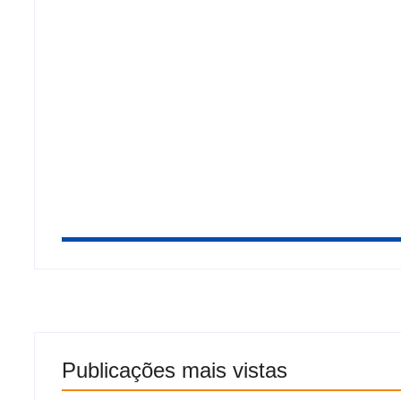
Gabi Gonçalves é oficializada como candidat
Jaques Wagner pede adiamento de depoimen
Publicações mais vistas