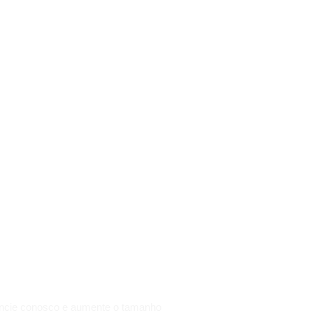
SUCESSO
DO SEU
OBJETIVO
DEPENDE
DO
TAMANHO
DE SUA
ATITUDE.
ncie conosco e aumente o tamanho