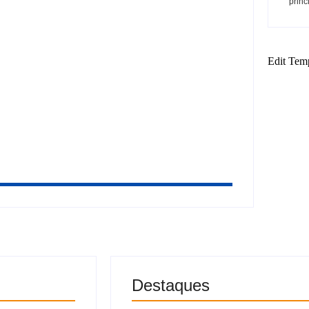
princ
a à reeleição para deputada estadual
to à PF sobre o caso Master
Edit Tem
Destaques