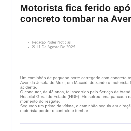
Motorista fica ferido a
concreto tombar na Ave
Redação Poder Notícias
11 De Agosto De 2025
Um caminhão de pequeno porte carregado com concreto to
Avenida Josefa de Melo, em Maceió, deixando o motorista fe
acidente.
O condutor, de 43 anos, foi socorrido pelo Serviço de At
Hospital Geral do Estado (HGE). Ele sofreu uma pancada n
momento do resgate.
Segundo um primo da vítima, o caminhão seguia em direção
motorista perder o controle e tombar.