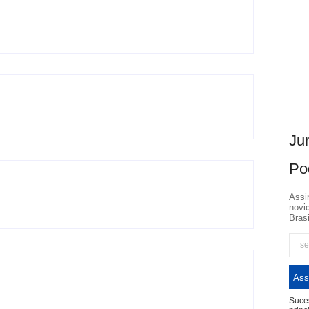
Jun
Po
Assi
novi
Brasi
Ass
Suces