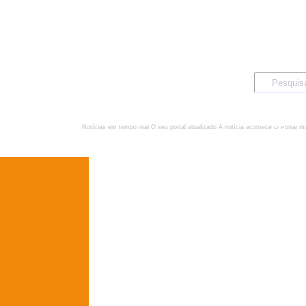
Notícias em tempo real
O seu portal atualizado
A notícia acontece
O Portal m