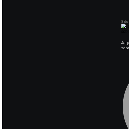
8 de
Jaq
sob