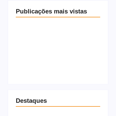
Publicações mais vistas
Economista defende
Fiat Uno de R$ 8 mil:
PF reabre inquérito
“Não pago IPVA e
contra Bolsonaro
gasto R$ 150 por
por associar Lula a
semana”
ditador
6 de agosto de 2026
6 de agosto de 2026
Destaques