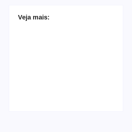
Veja mais:
Economista defende
Fiat Uno de R$ 8 mil:
PF reabre inquérito
“Não pago IPVA e
contra Bolsonaro
gasto R$ 150 por
por associar Lula a
semana”
ditador