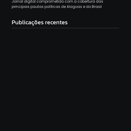
Jornal digital comprometido com a cobertura das
principais pautas políticas de Alagoas e do Brasil
Publicações recentes
Economista defende Fiat Uno de R$ 8 mil: “Não
pago IPVA e gasto R$ 150 por semana”
6 de agosto de 2026