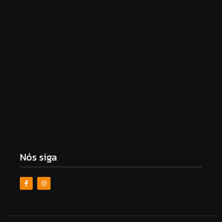
PF reabre inquérito contra Bolsonaro por associar
Lula a ditador
6 de agosto de 2026
Influenciadora revela ter ficado magoada após
ouvir do marido que está “muito feia”
6 de agosto de 2026
Nós siga