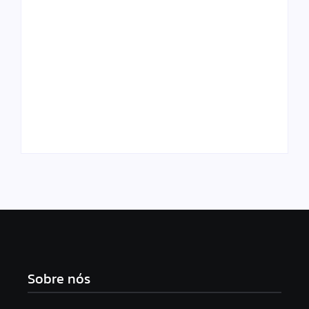
Após ser anunciado
Influenciadora
como vice de Flávio
revela ter ficado
Bolsonaro, Alfredo
magoada após ouvir
Gaspar é recebido
do marido que está
por apoiadores no
“muito feia”
aeroporto
Sobre nós