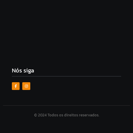
Principal negociador do Irã acusa Trump de fazer
“diplomacia de teatro”
7 de agosto de 2026
Nós siga
© 2024 Todos os direitos reservados.