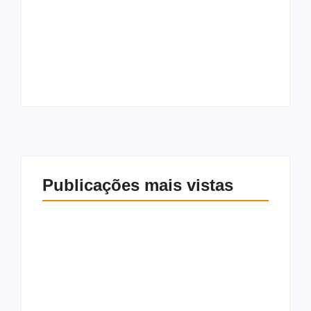
TSE cria conselho
Prefeito Allan de
para monitorar
Jesus anuncia
desinformação e uso
retomada das obras
de IA nas eleições
da UBS de Salinas
Publicações mais vistas
TSE cria conselho
Prefeito Allan de
para monitorar
Jesus anuncia