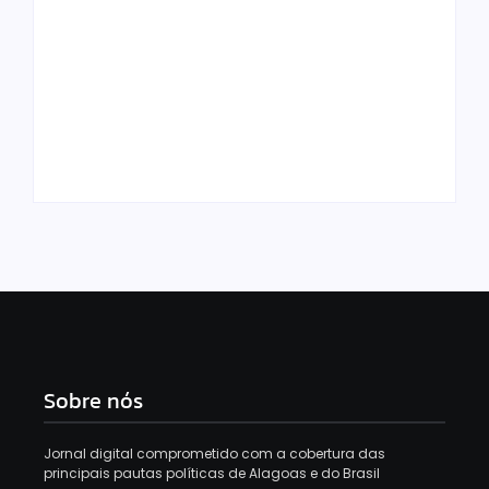
Prefeito Pedro
Carlos assina Ordem
Paróquia reage após
de Serviço e autoriza
vandalismo de
início imediato das
imagem de Nossa
obras do Mundo TEA
Senhora em Maceió
em Rio Largo
Sobre nós
Jornal digital comprometido com a cobertura das
principais pautas políticas de Alagoas e do Brasil