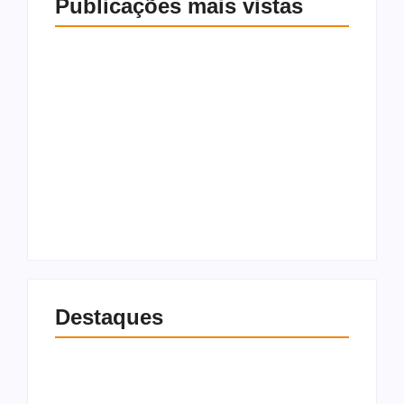
Publicações mais vistas
Saída de Marcola
Gilmar Mendes dá 15
reorganiza
dias para Soraya e
campanha de Lula e
Lindbergh
amplia espaço para
explicarem acusação
aliados próximos
contra vice de Flávio
7 de agosto de 2026
7 de agosto de 2026
Destaques