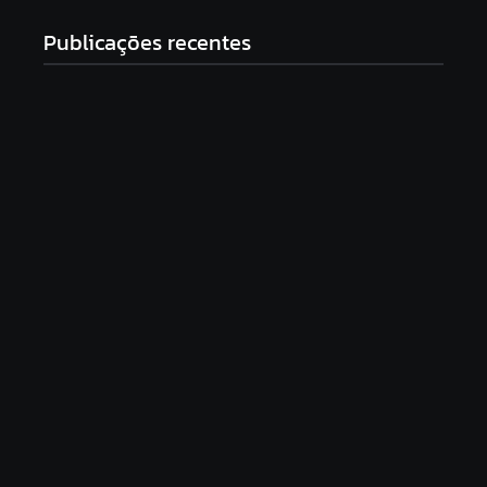
Publicações recentes
Saída de Marcola reorganiza campanha de Lula e
amplia espaço para aliados próximos
7 de agosto de 2026