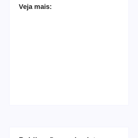
Veja mais:
Saída de Marcola
Gilmar Mendes dá 15
reorganiza
dias para Soraya e
campanha de Lula e
Lindbergh
amplia espaço para
explicarem acusação
aliados próximos
contra vice de Flávio