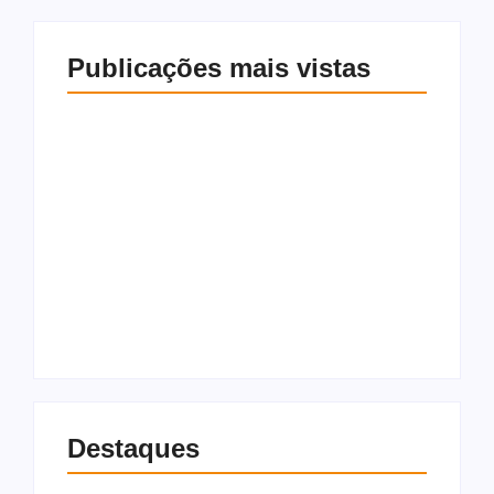
Publicações mais vistas
Pode ligar a
churrasqueira! Fim
Tartaruga-marinha é
de semana terá sol e
resgatada com
tempo firme na
ferimentos na Praia
maior parte de
de Ipioca, em Maceió
Alagoas
7 de agosto de 2026
7 de agosto de 2026
Destaques