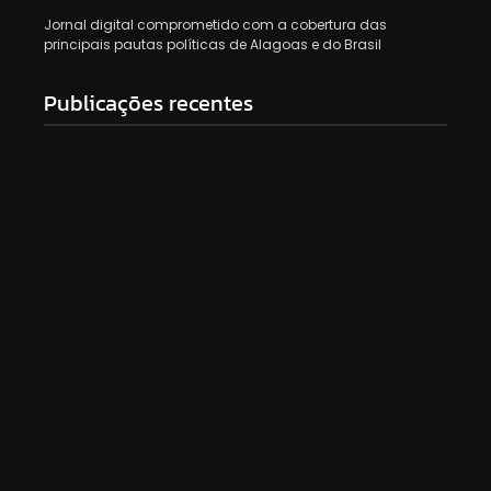
Jornal digital comprometido com a cobertura das
principais pautas políticas de Alagoas e do Brasil
Publicações recentes
Tartaruga-marinha é resgatada com ferimentos na
Praia de Ipioca, em Maceió
7 de agosto de 2026