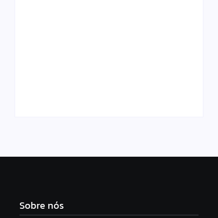
Flávio Dino manda
TSE cria conselho
PF analisar indícios
para monitorar
de crimes em
desinformação e uso
emendas PIX
de IA nas eleições
Sobre nós