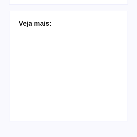
Veja mais:
Pode ligar a
churrasqueira! Fim
Tartaruga-marinha é
de semana terá sol e
resgatada com
tempo firme na
ferimentos na Praia
maior parte de
de Ipioca, em Maceió
Alagoas