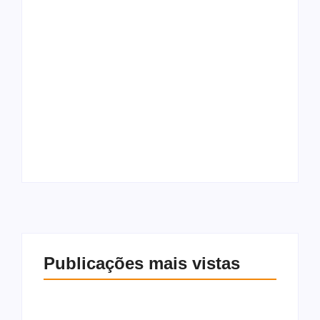
Homem é preso
suspeito de matar
mulher a facadas e
Morre Jorge Messi,
incendiar corpo e
pai de Lionel Messi,
residência em
aos 68 anos, na
Maceió
Argentina
Publicações mais vistas