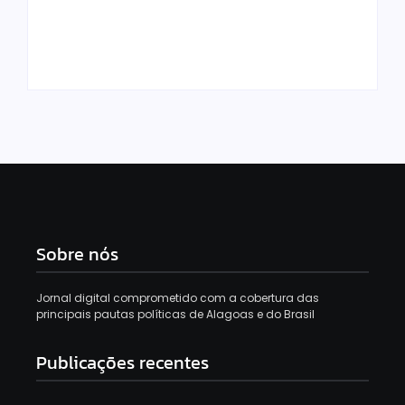
após suspeito de
Nikolas Ferreira
matar adolescente
subiu de R$ 36 mil
morrer em
para R$ 3,8 milhões
confronto em Murici
em 4 anos
Sobre nós
Jornal digital comprometido com a cobertura das
principais pautas políticas de Alagoas e do Brasil
Publicações recentes