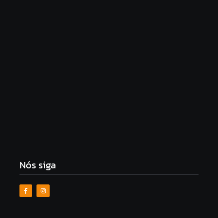
Morre Jorge Messi, pai de Lionel Messi, aos 68 anos,
na Argentina
8 de agosto de 2026
Pistola é apreendida após suspeito de matar
adolescente morrer em confronto em Murici
8 de agosto de 2026
Nós siga