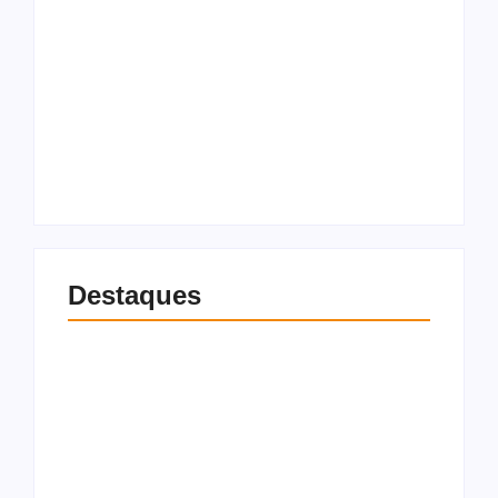
Homem é preso
suspeito de matar
mulher a facadas e
Morre Jorge Messi,
incendiar corpo e
pai de Lionel Messi,
residência em
aos 68 anos, na
Maceió
Argentina
8 de agosto de 2026
8 de agosto de 2026
Destaques
Pistola é apreendida
Patrimônio de