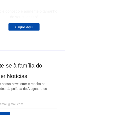
cie conosco e aumente o tamanho
do seu sucesso!
Clique aqui
te-se à família do
er Notícias
 nossa newsletter e receba as
des da política de Alagoas e do