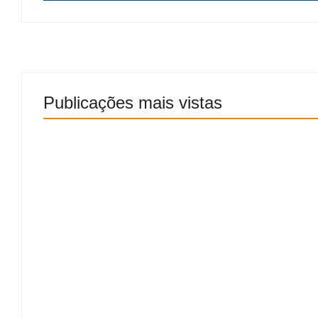
Publicações mais vistas
Pode ligar a churrasqueira! Fim de semana ter
tempo firme na maior parte de Alagoas
7 de agosto de 2026
Flávio Dino manda PF analisar indícios de cr
emendas PIX
7 de agosto de 2026