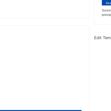
Ass
Sucess
princip
Edit Tem
rá sol e tempo firme na maior parte de
crimes em emendas PIX