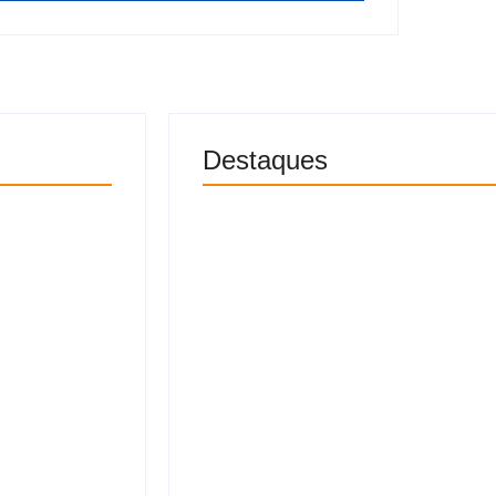
Destaques
á sol e
TSE cria conselho para monit
de IA nas eleições
7 de agosto 
imes em
Prefeito Allan de Jesus anunc
UBS de Salinas
7 de agosto 