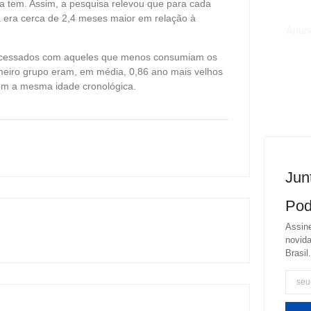
a tem. Assim, a pesquisa relevou que para cada
a era cerca de 2,4 meses maior em relação à
Anun
rocessados com aqueles que menos consumiam os
imeiro grupo eram, em média, 0,86 ano mais velhos
em a mesma idade cronológica.
Jun
Pod
Assine
novida
Brasil.