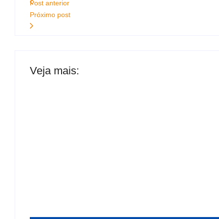
Post anterior
Próximo post
Veja mais:
Pode ligar a churrasqueira! Fim de semana te
Alagoas
Flávio Dino manda PF analisar indícios de 