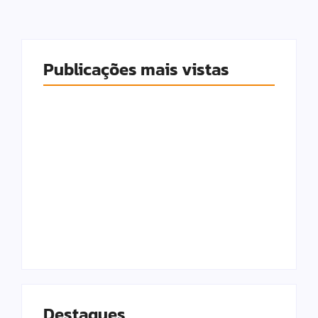
Publicações mais vistas
Economista defende
Fiat Uno de R$ 8 mil:
PF reabre inquérito
“Não pago IPVA e
contra Bolsonaro
gasto R$ 150 por
por associar Lula a
semana”
ditador
6 de agosto de 2026
6 de agosto de 2026
Destaques