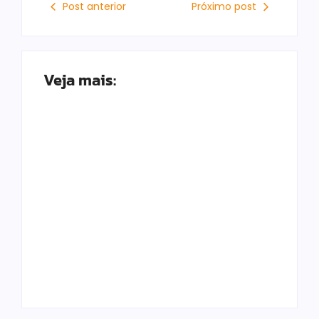
Post anterior
Próximo post
Veja mais:
Economista defende
Fiat Uno de R$ 8 mil:
PF reabre inquérito
“Não pago IPVA e
contra Bolsonaro
gasto R$ 150 por
por associar Lula a
semana”
ditador