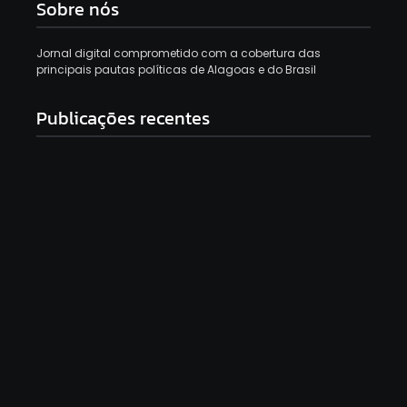
Sobre nós
Jornal digital comprometido com a cobertura das
principais pautas políticas de Alagoas e do Brasil
Publicações recentes
Economista defende Fiat Uno de R$ 8 mil: “Não
pago IPVA e gasto R$ 150 por semana”
6 de agosto de 2026
PF reabre inquérito contra Bolsonaro por associar
Lula a ditador
6 de agosto de 2026