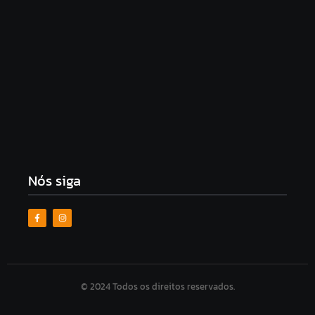
Homem é esfaqueado no pescoço em assalto e
tem moto levada em Arapiraca
10 de agosto de 2026
Nós siga
© 2024 Todos os direitos reservados.