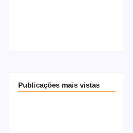
Justiça manda soltar
Grávida de seis
Jadson, ex-
meses é agredida e
Corinthians e São
ameaçada pelo
Paulo, preso por
namorado na parte
suspeita de violência
baixa de Maceió
doméstica
Publicações mais vistas
Justiça manda soltar
Grávida de seis
Jadson, ex-
meses é agredida e
Corinthians e São