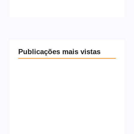
Publicações mais vistas
Francisco Sales
Homem é morto a
declara apoio a
tiros no São Jorge,
Alfredo Gaspar e
em Maceió; imagens
Flávio Bolsonaro:
registram ação
“Voto 10 vezes”
8 de agosto de 2026
8 de agosto de 2026