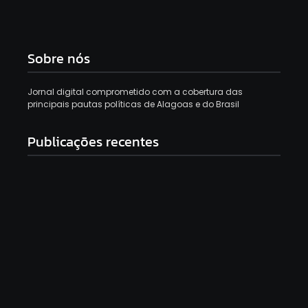
Sobre nós
Jornal digital comprometido com a cobertura das
principais pautas políticas de Alagoas e do Brasil
Publicações recentes
Homem é morto a tiros no São Jorge, em Maceió;
imagens registram ação
8 de agosto de 2026
Francisco Sales declara apoio a Alfredo Gaspar e
Flávio Bolsonaro: “Voto 10 vezes”