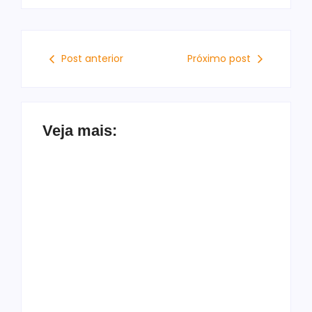
Post anterior
Próximo post
Veja mais:
Francisco Sales
Homem é morto a
declara apoio a
tiros no São Jorge,
Alfredo Gaspar e
em Maceió; imagens
Flávio Bolsonaro:
registram ação
“Voto 10 vezes”