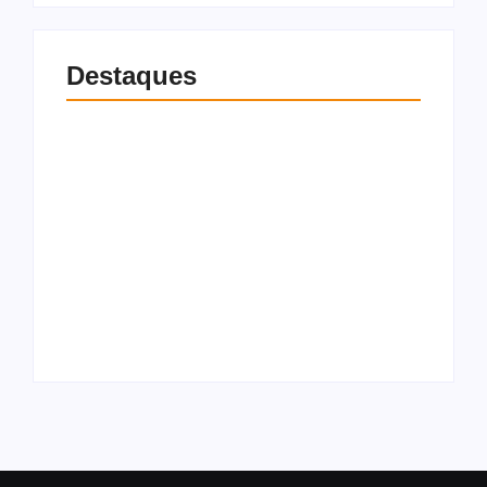
Destaques
Patrimônio
declarado de Júlia
Universitário perde
Zanatta mais que
bolsa integral do
dobra em quatro
Prouni após apostas
anos e chega a R$
da mãe entrarem na
5,18 milhões
análise de renda