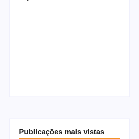
Morador é preso
após furtar
Principal negociador
encomendas de
do Irã acusa Trump
vizinhos para trocar
de fazer “diplomacia
por drogas na Ponta
de teatro”
Verde
Publicações mais vistas