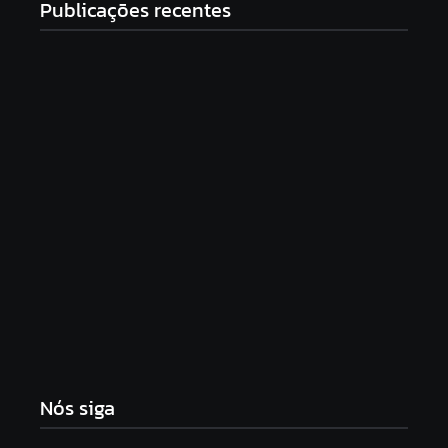
Publicações recentes
Principal negociador do Irã acusa Trump de fazer
“diplomacia de teatro”
7 de agosto de 2026
Morador é preso após furtar encomendas de
vizinhos para trocar por drogas na Ponta Verde
7 de agosto de 2026
Saída de Marcola reorganiza campanha de Lula e
amplia espaço para aliados próximos
7 de agosto de 2026
Nós siga