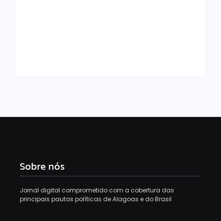
Saída de Marcola
Gilmar Mendes dá 15
reorganiza
dias para Soraya e
campanha de Lula e
Lindbergh
amplia espaço para
explicarem acusação
aliados próximos
contra vice de Flávio
Sobre nós
Jornal digital comprometido com a cobertura das
principais pautas políticas de Alagoas e do Brasil