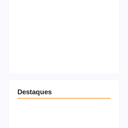
Morador é preso
após furtar
Principal negociador
encomendas de
do Irã acusa Trump
vizinhos para trocar
de fazer “diplomacia
por drogas na Ponta
de teatro”
Verde
7 de agosto de 2026
7 de agosto de 2026
Destaques