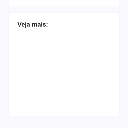
Veja mais:
Mendonça cobra
PF planeja chamar
independência da PF
Lulinha para depor
em investigações
presencialmente
sobre fraudes no
sobre suspeita de
INSS
tráfico de influência