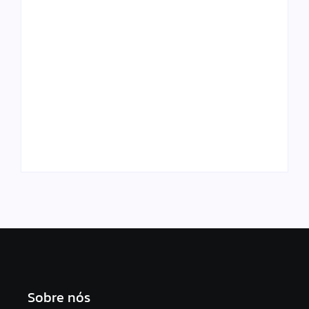
Eleitores de Alagoas
Moradores da Chã
poderão
da Jaqueira recebem
acompanhar
triagem
apuração das
oftalmológica e
Eleições 2026 em
serviços de saúde
tempo real
gratuitos
Sobre nós