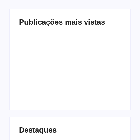
Publicações mais vistas
Mendonça cobra
PF planeja chamar
independência da PF
Lulinha para depor
em investigações
presencialmente
sobre fraudes no
sobre suspeita de
INSS
tráfico de influência
6 de agosto de 2026
6 de agosto de 2026
Destaques