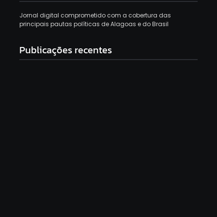
Jornal digital comprometido com a cobertura das
principais pautas políticas de Alagoas e do Brasil
Publicações recentes
Mendonça cobra independência da PF em
investigações sobre fraudes no INSS
6 de agosto de 2026
PF planeja chamar Lulinha para depor
presencialmente sobre suspeita de tráfico de
influência
6 de agosto de 2026