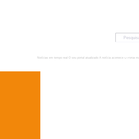
Notícias em tempo real
O seu portal atualizado
A notícia acontece
O Portal m