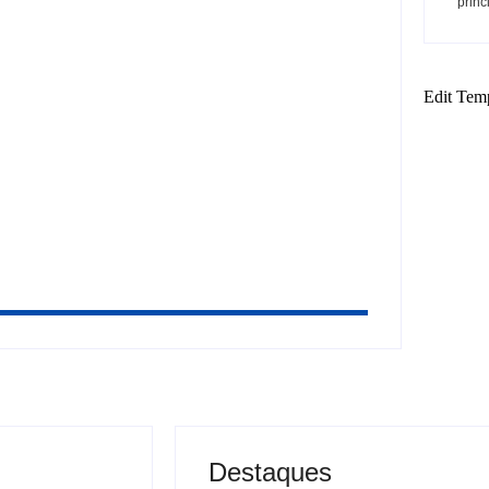
princ
in nas eleições por abuso de poder
e diplomática entre Brasil e Argentina:
Edit Tem
Destaques