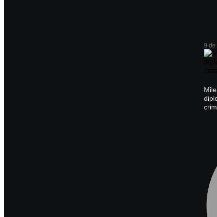
9 de
Mile
dipl
crim