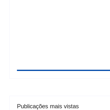
Partido Novo pede cassação de Lula e Alckm
Milei republica ataques a Lula em meio a cris
“Corrupto e criminoso”
Publicações mais vistas