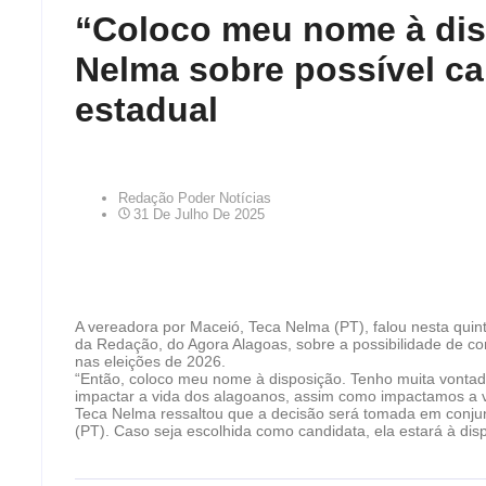
“Coloco meu nome à dis
Nelma sobre possível ca
estadual
Redação Poder Notícias
31 De Julho De 2025
A vereadora por Maceió, Teca Nelma (PT), falou nesta quint
da Redação, do Agora Alagoas, sobre a possibilidade de c
nas eleições de 2026.
“Então, coloco meu nome à disposição. Tenho muita vontad
impactar a vida dos alagoanos, assim como impactamos a v
Teca Nelma ressaltou que a decisão será tomada em conjun
(PT). Caso seja escolhida como candidata, ela estará à dis