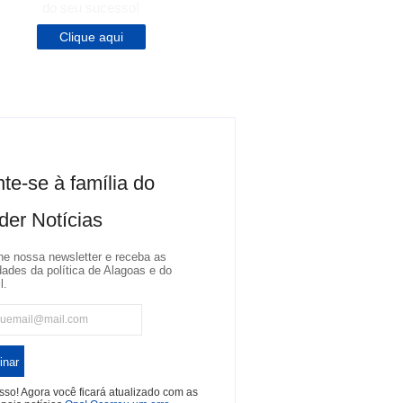
do seu sucesso!
Clique aqui
te-se à família do
der Notícias
ne nossa newsletter e receba as
dades da política de Alagoas e do
l.
inar
so! Agora você ficará atualizado com as