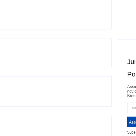
Jun
Po
Assi
novi
Brasi
Ass
Suces