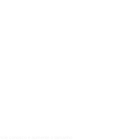
SUCESSO
DO SEU
OBJETIVO
DEPENDE
DO
TAMANHO
DE SUA
ATITUDE.
ncie conosco e aumente o tamanho