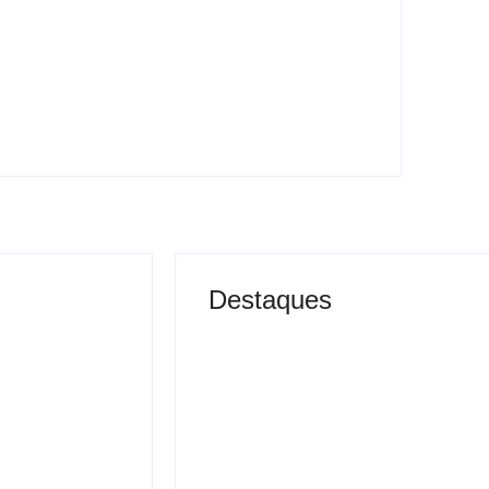
Suspeito é preso com 13kg de
maconha e cocaína após denúncia no
Feitosa
Destaques
reso com
Mendonça rejeita pedido
nha e
para derrubar vídeo de