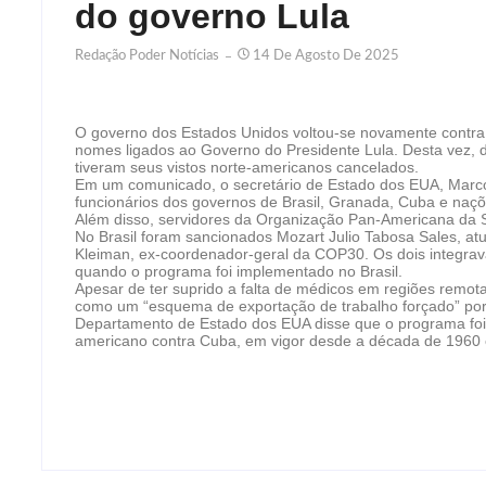
do governo Lula
Redação Poder Notícias
14 De Agosto De 2025
O governo dos Estados Unidos voltou-se novamente contra 
nomes ligados ao Governo do Presidente Lula. Desta vez, 
tiveram seus vistos norte-americanos cancelados.
Em um comunicado, o secretário de Estado dos EUA, Marco
funcionários dos governos de Brasil, Granada, Cuba e naç
Além disso, servidores da Organização Pan-Americana da 
No Brasil foram sancionados Mozart Julio Tabosa Sales, atua
Kleiman, ex-coordenador-geral da COP30. Os dois integrav
quando o programa foi implementado no Brasil.
Apesar de ter suprido a falta de médicos em regiões remota
como um “esquema de exportação de trabalho forçado” por
Departamento de Estado dos EUA disse que o programa foi 
americano contra Cuba, em vigor desde a década de 1960 e a