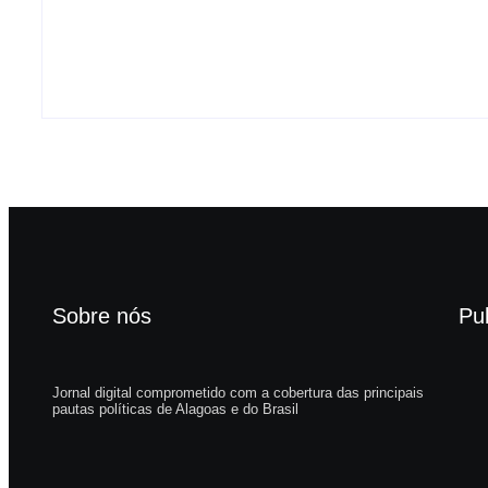
elevam tensão
cocaína após
diplomática com o Brasil
no Feitosa
6 de agosto de 2026
6 de agosto
Sobre nós
Pu
Jornal digital comprometido com a cobertura das principais
pautas políticas de Alagoas e do Brasil
EUA
tens
6