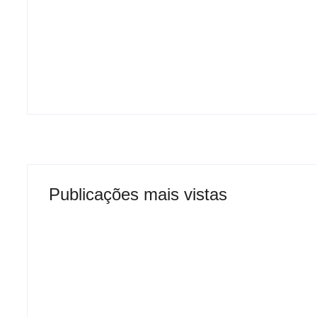
EUA revogam visto da embaixadora
brasileira e elevam tensão diplomática
com o Brasil
Publicações mais vistas
EUA revogam visto da
Suspeito é p
embaixadora brasileira e
13kg de maco