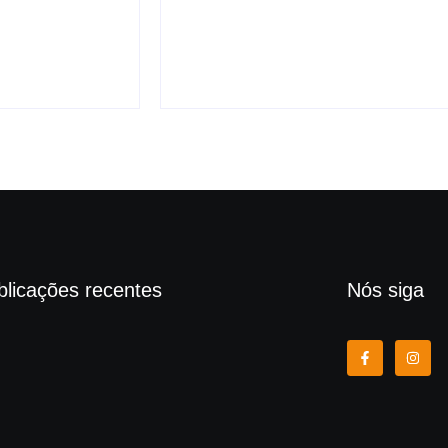
 denúncia
Flávio que associa PT a
facções
 de 2026
6 de agosto de 2026
blicações recentes
Nós siga
 revogam visto da embaixadora brasileira e elevam
ão diplomática com o Brasil
 de agosto de 2026