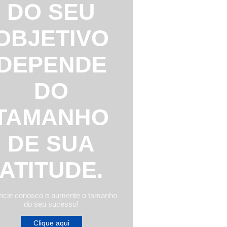
DO SEU
OBJETIVO
DEPENDE
DO
TAMANHO
DE SUA
ATITUDE.
ncie conosco e aumente o tamanho
do seu sucesso!
Clique aqui