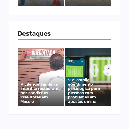
Destaques
SUS amplia
Vigilância Sanitária
atendimento
interdita restaurante
psicólogico para
por condições
pessoas com
insalubres em
problemas em
Maceió
apostas online