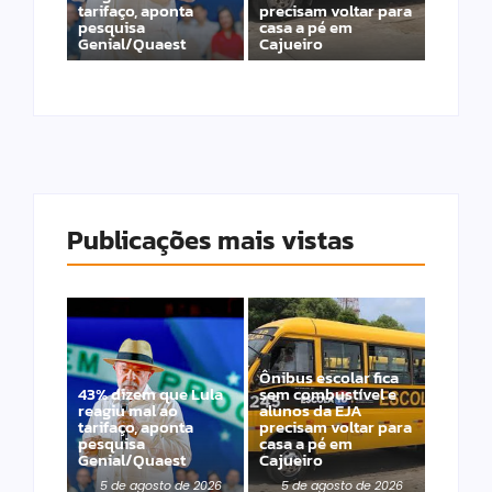
tarifaço, aponta
precisam voltar para
pesquisa
casa a pé em
Genial/Quaest
Cajueiro
Publicações mais vistas
Ônibus escolar fica
43% dizem que Lula
sem combustível e
reagiu mal ao
alunos da EJA
tarifaço, aponta
precisam voltar para
pesquisa
casa a pé em
Genial/Quaest
Cajueiro
5 de agosto de 2026
5 de agosto de 2026