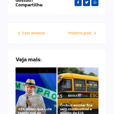
Gostou?
Compartilhe:
Post anterior
Próximo post
Veja mais:
Ônibus escolar fica
43% dizem que Lula
sem combustível e
reagiu mal ao
alunos da EJA