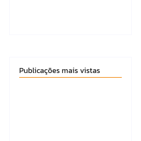
viatura da PM em
por 1 a 0 na ida do
“brincadeiras do
mata-mata do
Carlinhos Maia”
acesso à Série C
Publicações mais vistas
Morador de Ipioca
Em Minas, CSA perde
denuncia uso de
para o Uberlândia
viatura da PM em
por 1 a 0 na ida do
“brincadeiras do
mata-mata do
Carlinhos Maia”
acesso à Série C
9 de agosto de 2026
9 de agosto de 2026