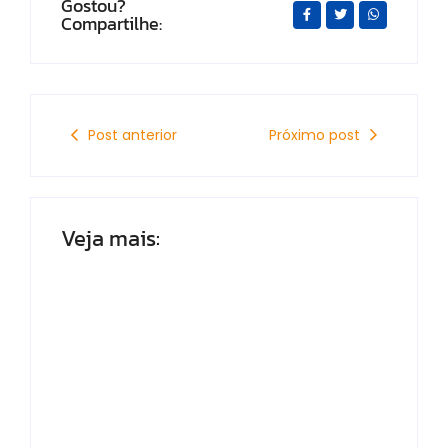
Gostou?
Compartilhe:
Post anterior
Próximo post
Veja mais:
Morador de Ipioca
Em Minas, CSA perde
denuncia uso de
para o Uberlândia