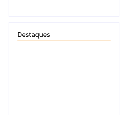
Destaques
Superlotação e caos:
Pacientes são
internados em
Dono de oficina é
corredores no
morto a tiros em
Hospital Regional de
ataque no São Jorge,
Arapiraca
em Maceió