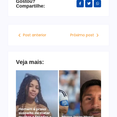
Gostou?
Compartilhe:
Post anterior
Próximo post
Veja mais:
Homem é preso
suspeito de matar
mulher a facadas e
Morre Jorge Messi,