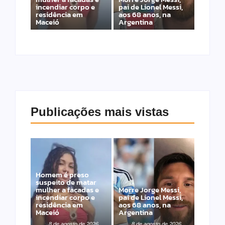
incendiar corpo e
pai de Lionel Messi,
residência em
aos 68 anos, na
Maceió
Argentina
Publicações mais vistas
Homem é preso
suspeito de matar
mulher a facadas e
Morre Jorge Messi,
incendiar corpo e
pai de Lionel Messi,
residência em
aos 68 anos, na
Maceió
Argentina
8 de agosto de 2026
8 de agosto de 2026