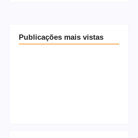
Publicações mais vistas
Patrimônio
Francisco Sales
declarado de Júlia
declara apoio a
Zanatta mais que
Alfredo Gaspar e
dobra em quatro
Flávio Bolsonaro:
anos e chega a R$
“Voto 10 vezes”
5,18 milhões
8 de agosto de 2026
8 de agosto de 2026