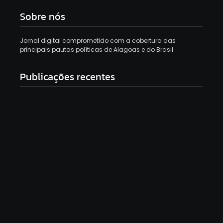
Sobre nós
Jornal digital comprometido com a cobertura das
principais pautas políticas de Alagoas e do Brasil
Publicações recentes
Francisco Sales declara apoio a Alfredo Gaspar e
Flávio Bolsonaro: “Voto 10 vezes”
8 de agosto de 2026