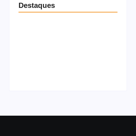
Destaques
Universitário perde
bolsa integral do
Gilvan Barros
Prouni após apostas
fortalece grupo de
da mãe entrarem na
JHC com chegada de
análise de renda
Bebeto e Davi Barros