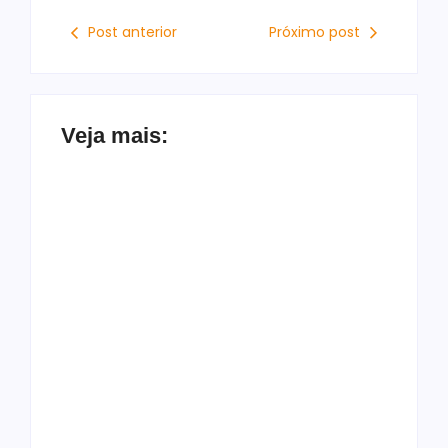
Post anterior
Próximo post
Veja mais:
Patrimônio
Francisco Sales
declarado de Júlia
declara apoio a
Zanatta mais que
Alfredo Gaspar e
dobra em quatro
Flávio Bolsonaro:
anos e chega a R$
“Voto 10 vezes”
5,18 milhões