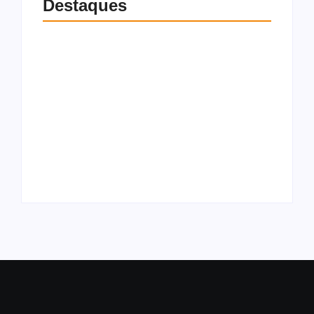
Destaques
Milei republica
ataques a Lula em
meio a crise
Recém reatado com
diplomática entre
Virgínia, Vini Jr.
Brasil e Argentina:
curte foto de atriz e
“Corrupto e
reage com emoji de
criminoso”
“uau”