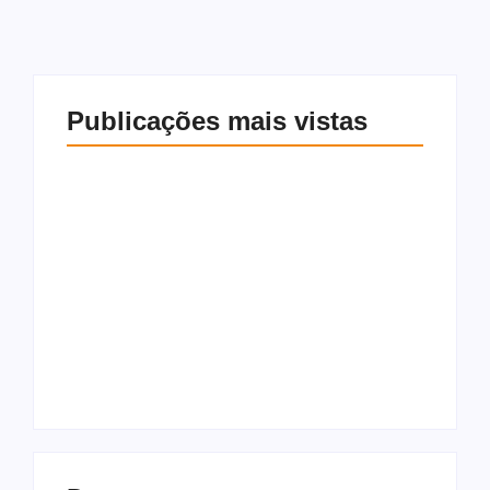
Publicações mais vistas
Mulher é morta a
facadas em Jundiá e
suspeito, ex-marido,
Partido Novo pede
morre em acidente
cassação de Lula e
de moto após o
Alckmin nas eleições
crime
por abuso de poder
9 de agosto de 2026
9 de agosto de 2026