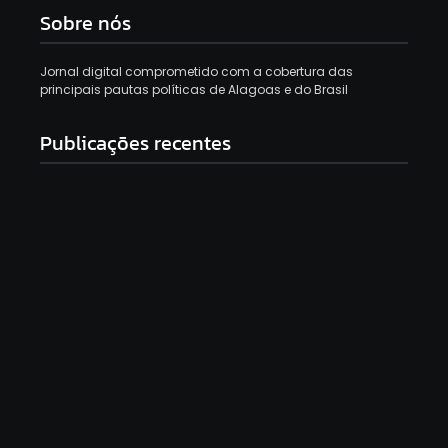
Sobre nós
Jornal digital comprometido com a cobertura das
principais pautas políticas de Alagoas e do Brasil
Publicações recentes
Mulher é morta a facadas em Jundiá e suspeito,
ex-marido, morre em acidente de moto após o
crime
9 de agosto de 2026
Partido Novo pede cassação de Lula e Alckmin nas
eleições por abuso de poder
9 de agosto de 2026