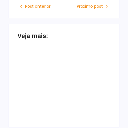
Post anterior
Próximo post
Veja mais:
Mulher é morta a
facadas em Jundiá e
suspeito, ex-marido,
Partido Novo pede
morre em acidente
cassação de Lula e
de moto após o
Alckmin nas eleições
crime
por abuso de poder