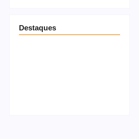
Destaques
Universitário perde
bolsa integral do
Gilvan Barros
Prouni após apostas
fortalece grupo de
da mãe entrarem na
JHC com chegada de
análise de renda
Bebeto e Davi Barros