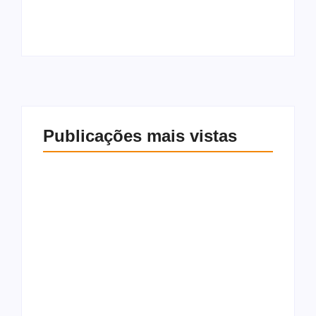
“Voto 10 vezes”
5,18 milhões
Publicações mais vistas
Patrimônio
Francisco Sales
declarado de Júlia
declara apoio a
Zanatta mais que
Alfredo Gaspar e
dobra em quatro
Flávio Bolsonaro:
anos e chega a R$
“Voto 10 vezes”
5,18 milhões
8 de agosto de 2026
8 de agosto de 2026