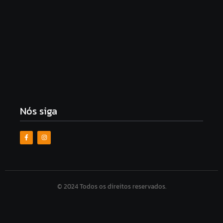
Patrimônio declarado de Júlia Zanatta mais que
dobra em quatro anos e chega a R$ 5,18 milhões
8 de agosto de 2026
Universitário perde bolsa integral do Prouni após
apostas da mãe entrarem na análise de renda
7 de agosto de 2026
Nós siga
© 2024 Todos os direitos reservados.