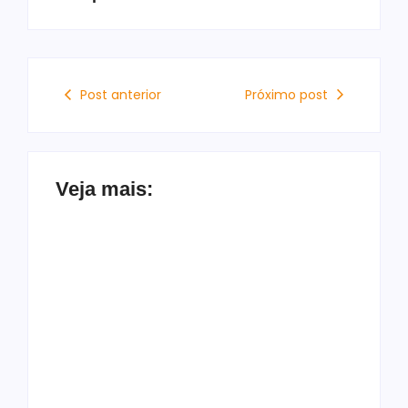
Post anterior
Próximo post
Veja mais:
Patrimônio
Francisco Sales
declarado de Júlia
declara apoio a
Zanatta mais que
Alfredo Gaspar e
dobra em quatro
Flávio Bolsonaro:
anos e chega a R$