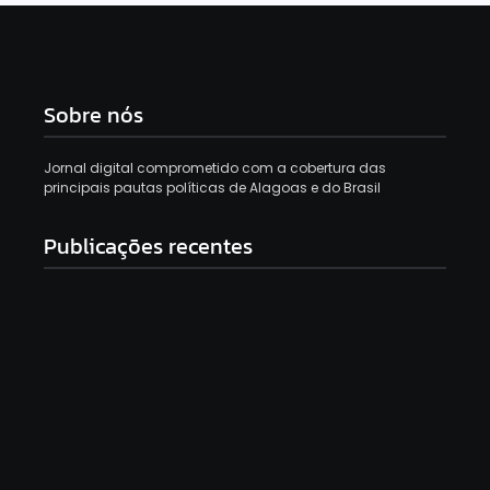
Sobre nós
Jornal digital comprometido com a cobertura das
principais pautas políticas de Alagoas e do Brasil
Publicações recentes
Francisco Sales declara apoio a Alfredo Gaspar e
Flávio Bolsonaro: “Voto 10 vezes”
8 de agosto de 2026