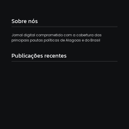
Sobre nós
Jornal digital comprometido com a cobertura das
principais pautas políticas de Alagoas e do Brasil
Publicações recentes
Prefeito Pedro Carlos assina Ordem de Serviço e
autoriza início imediato das obras do Mundo TEA
em Rio Largo
7 de agosto de 2026
Aos gritos de “justiça”, crianças choram durante