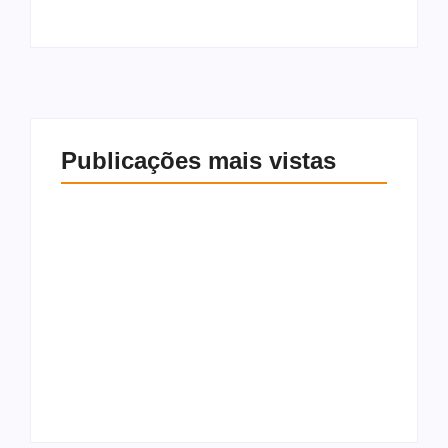
Publicações mais vistas
Prefeito Pedro
Carlos assina Ordem
de Serviço e autoriza
Aos gritos de
início imediato das
“justiça”, crianças
obras do Mundo TEA
choram durante ato
em Rio Largo
por menino gustavo
7 de agosto de 2026
7 de agosto de 2026