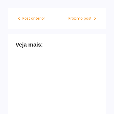
Post anterior
Próximo post
Veja mais:
Prefeito Pedro
Carlos assina Ordem
de Serviço e autoriza
Aos gritos de
início imediato das
“justiça”, crianças
obras do Mundo TEA
choram durante ato
em Rio Largo
por menino gustavo