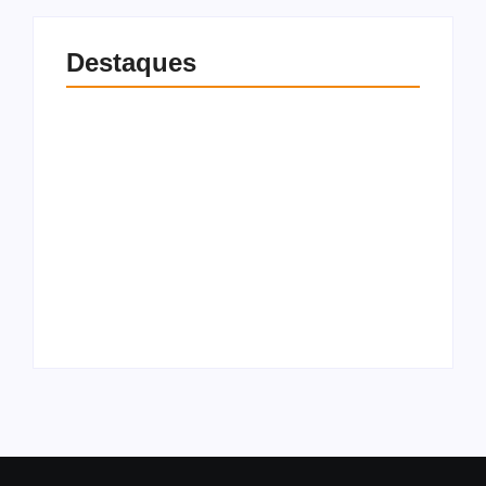
Destaques
Cabo Bebeto ironiza
Motociclistas abrem
Renan Filho com
caminho no trânsito
máscara de
para salvar paciente
Pinóquio
em parada cardíaca