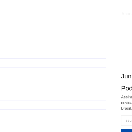
Anun
Jun
Pod
Assine
novida
Brasil.