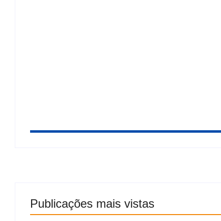
“Ele tem filho pra criar”, clama esposa de vít
Quaest: Lula lidera todos os cenários de 2º 
sobre Flávio
Publicações mais vistas