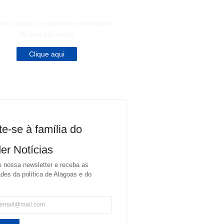
cie conosco e aumente o tamanho
do seu sucesso!
Clique aqui
te-se à família do
er Notícias
 nossa newsletter e receba as
des da política de Alagoas e do