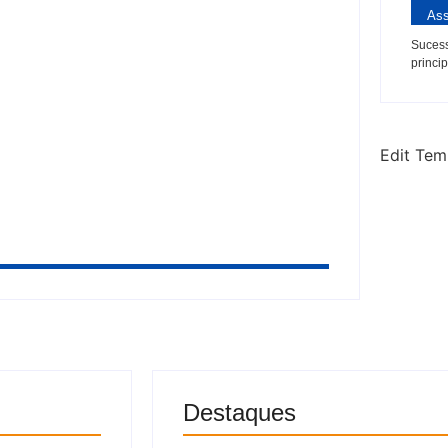
Ass
ima de atenntado no bairro da Pajuçara
Sucess
princip
turno, mas perde pontos de vantagem
Edit Tem
Destaques