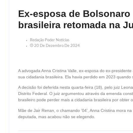
Ex-esposa de Bolsonaro 
brasileira retomada na J
Redação Poder Notícias
20 De Dezembro De 2024
A advogada Anna Cristina Valle, ex-esposa do ex-presidente 
sua cidadania brasileira. Ela havia perdido em 2023 quando
A decisão foi deferida nesta quarta-feira (18), pelo juiz Leo
Distrito Federal. O juiz argumentou através da emenda con
brasileiro pode perder mais a cidadania brasileira por obter 
Mãe de Jair Renan, o chamando ’04’, Anna Cristina mora n
deputada, mas acabou não se elegendo.