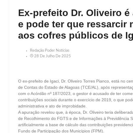
Ex-prefeito Dr. Oliveiro 
e pode ter que ressarcir 
aos cofres públicos de I
Redação Poder Notícias
28 De Julho De 2025
O ex-prefeito de Igaci, Dr. Oliveiro Torres Pianco, está no 
de Contas do Estado de Alagoas (TCE/AL), após representaçã
com o Acórdão nº 187/2023, o gestor é acusado de ter comet
contribuições sociais durante o exercício de 2019, o que pode
administrativa e ato de improbidade.
A apuração revelou que, à época, Dr. Oliveiro teria delibera
de Recolhimento do FGTS e de Informações à Previdência Soc
artificialmente a base de cálculo das contribuições previdenc
Fundo de Participação dos Municípios (FPM).