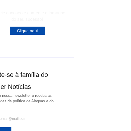
cie conosco e aumente o tamanho
do seu sucesso!
Clique aqui
te-se à família do
er Notícias
 nossa newsletter e receba as
des da política de Alagoas e do