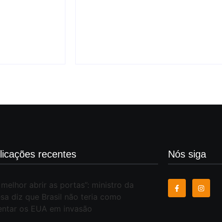
s por
EUA revogam visto da embaixa
tensão diplomática com o Bras
6 de agosto 
licações recentes
Nós siga