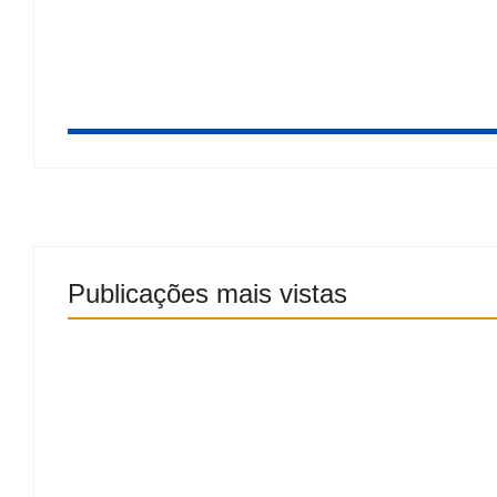
Publicações mais vistas
“É melhor abrir as portas”: ministro da Defesa
Brasil não teria como enfrentar os EUA em in
6 de agosto de 2026