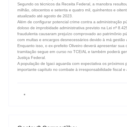
Segundo os técnicos da Receita Federal, a manobra resulto
milhão, oitocentos e setenta e quatro mil, quinhentos e oitent
atualizado até agosto de 2023.
Além de configurar potencial crime contra a administração pú
doloso de improbidade administrativa previsto na Lei nº 8.4
fraudulenta causaram prejuízo comprovado ao patrimônio públ
com multas e encargos desnecessários devido à má gestão a
Enquanto isso, o ex-prefeito Oliveiro deverá apresentar sua 
tramitação segue em curso no TCE/AL e também poderá gerar
Justiça Federal.
A população de Igaci aguarda com expectativa os próximos 
importante capítulo no combate à irresponsabilidade fiscal e