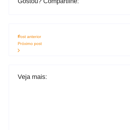
Gostou? Compartilhe:
Post anterior
Próximo post
Veja mais:
“É melhor abrir as portas”: ministro da Defesa
enfrentar os EUA em invasão
BRB avalia responsabilização de ex-dirigentes