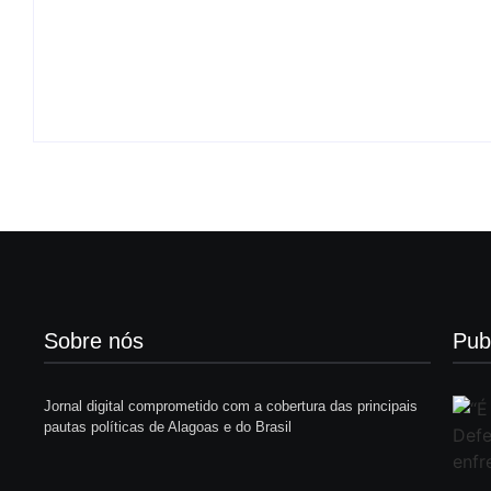
BRB avalia responsabilização de ex-dirigente
prejuízos ligados ao Master
6 de agosto de 2026
Sobre nós
Pub
Jornal digital comprometido com a cobertura das principais
pautas políticas de Alagoas e do Brasil