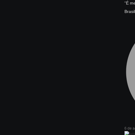
“É me
Brasi
6 de 