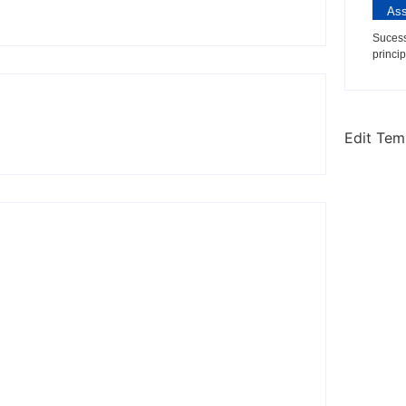
Ass
Sucess
princip
Edit Tem
 diz que Brasil não teria como
 por prejuízos ligados ao Master