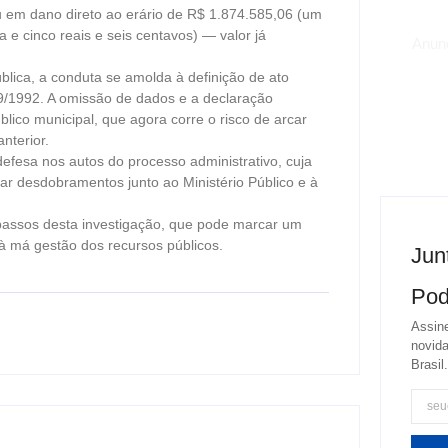
u em dano direto ao erário de R$ 1.874.585,06 (um
a e cinco reais e seis centavos) — valor já
Anun
blica, a conduta se amolda à definição de ato
29/1992. A omissão de dados e a declaração
ico municipal, que agora corre o risco de arcar
nterior.
defesa nos autos do processo administrativo, cuja
 desdobramentos junto ao Ministério Público e à
passos desta investigação, que pode marcar um
 à má gestão dos recursos públicos.
Jun
Pod
Assine
novida
Brasil.