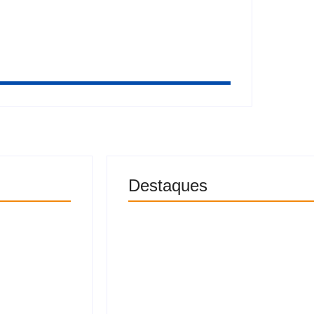
Destaques
 diz que
Segundo suspeito de sequestra
vasão
adolescente no Jacintinho é 
6 de agosto 