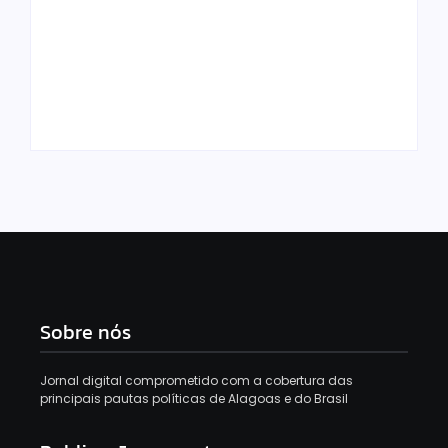
Maceió ganha
iluminação lilás em
apoio à
Pai se entrega à
conscientização e
polícia após matar as
combate à violência
próprias filhas de 3 e
contra a mulher
5 anos
Sobre nós
Jornal digital comprometido com a cobertura das
principais pautas políticas de Alagoas e do Brasil