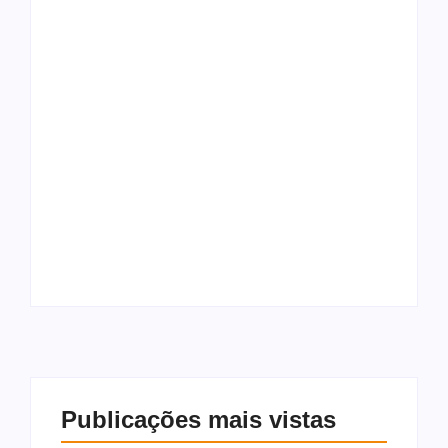
Oruam pede
Quase 1,7 milhão de
liberdade para
crianças foram
Marcinho VP no Dia
registradas sem o
dos Pais: “Meu herói
nome do pai no
da vida real”
Brasil em 10 anos
Publicações mais vistas