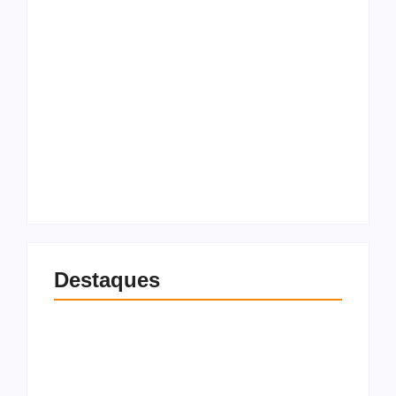
Oruam pede
Quase 1,7 milhão de
liberdade para
crianças foram
Marcinho VP no Dia
registradas sem o
dos Pais: “Meu herói
nome do pai no
da vida real”
Brasil em 10 anos
10 de agosto de 2026
9 de agosto de 2026
Destaques