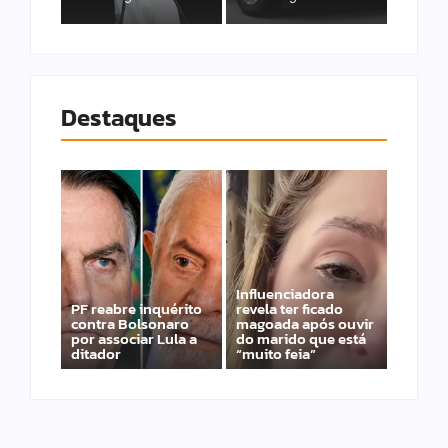
Destaques
Influenciadora
PF reabre inquérito
revela ter ficado
contra Bolsonaro
magoada após ouvir
por associar Lula a
do marido que está
ditador
“muito feia”