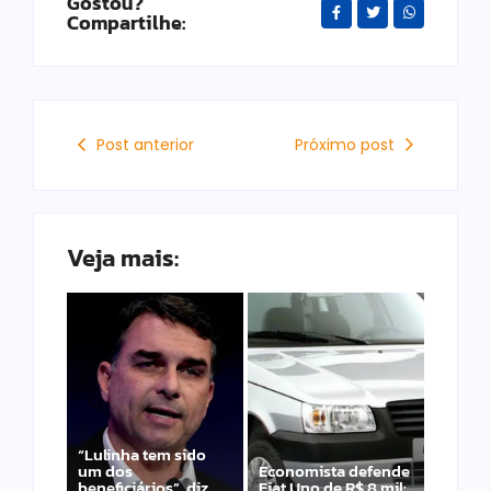
Gostou?
Compartilhe:
Post anterior
Próximo post
Veja mais:
“Lulinha tem sido
um dos
Economista defende
beneficiários”, diz
Fiat Uno de R$ 8 mil: