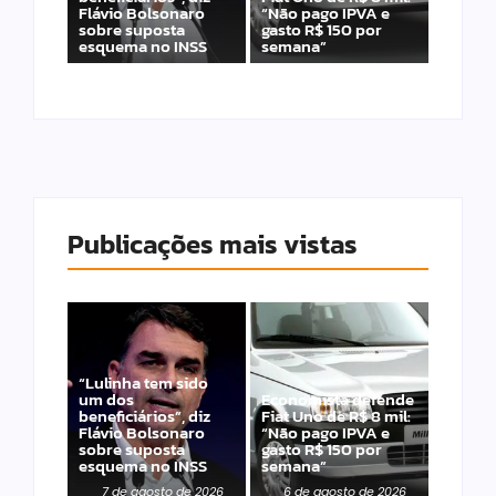
Flávio Bolsonaro
“Não pago IPVA e
sobre suposta
gasto R$ 150 por
esquema no INSS
semana”
Publicações mais vistas
“Lulinha tem sido
um dos
Economista defende
beneficiários”, diz
Fiat Uno de R$ 8 mil:
Flávio Bolsonaro
“Não pago IPVA e
sobre suposta
gasto R$ 150 por
esquema no INSS
semana”
7 de agosto de 2026
6 de agosto de 2026