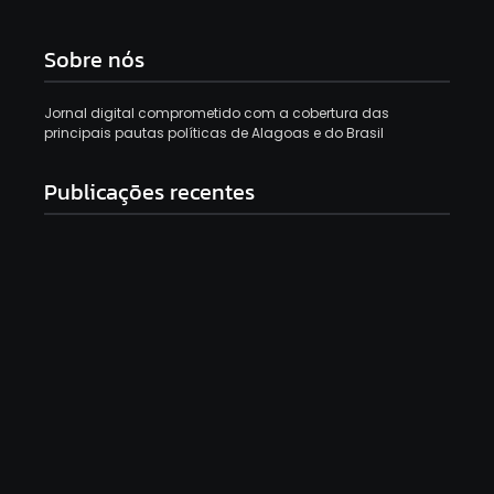
Sobre nós
Jornal digital comprometido com a cobertura das
principais pautas políticas de Alagoas e do Brasil
Publicações recentes
Morador é preso após furtar encomendas de
vizinhos para trocar por drogas na Ponta Verde