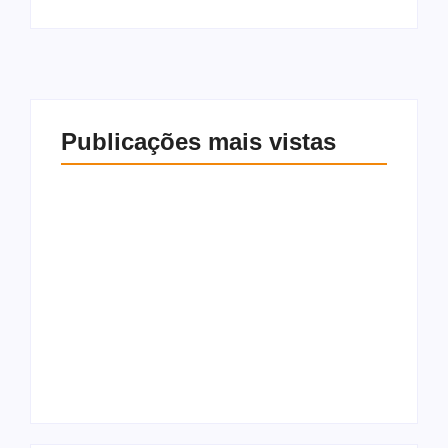
Publicações mais vistas
Morador é preso
após furtar
Saída de Marcola
encomendas de
reorganiza
vizinhos para trocar
campanha de Lula e
por drogas na Ponta
amplia espaço para
Verde
aliados próximos
7 de agosto de 2026
7 de agosto de 2026