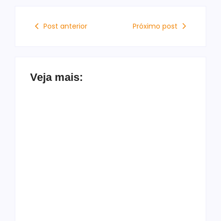
Post anterior
Próximo post
Veja mais:
Morador é preso
após furtar
Saída de Marcola
encomendas de
reorganiza
vizinhos para trocar
campanha de Lula e
por drogas na Ponta
amplia espaço para
Verde
aliados próximos