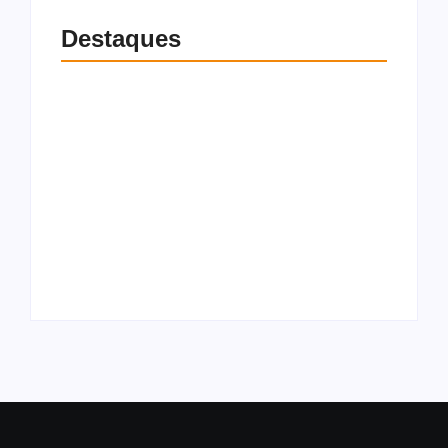
Destaques
Gilmar Mendes dá 15
dias para Soraya e
Paróquia reage após
Lindbergh
vandalismo de
explicarem acusação
imagem de Nossa
contra vice de Flávio
Senhora em Maceió