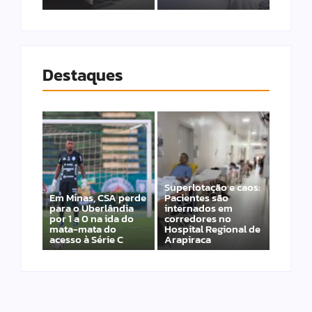
Destaques
Superlotação e caos:
Em Minas, CSA perde
Pacientes são
para o Uberlândia
internados em
por 1 a 0 na ida do
corredores no
mata-mata do
Hospital Regional de
acesso à Série C
Arapiraca