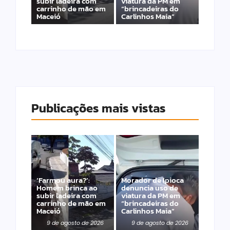
subir ladeira com
viatura da PM em
carrinho de mão em
“brincadeiras do
Maceió
Carlinhos Maia”
Publicações mais vistas
‘Farmou aura?’:
Morador de Ipioca
Homem brinca ao
denuncia uso de
subir ladeira com
viatura da PM em
carrinho de mão em
“brincadeiras do
Maceió
Carlinhos Maia”
9 de agosto de 2026
9 de agosto de 2026