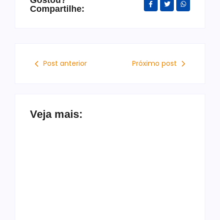
Gostou?
Compartilhe:
Post anterior
Próximo post
Veja mais:
Rebeca Andrade
Defesa Civil de
retorna às
Maceió vistoria 777
competições com