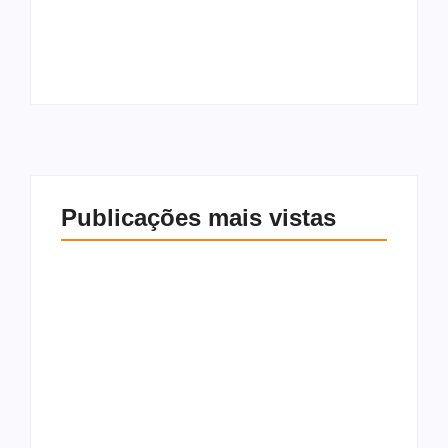
imóveis
maior nota do
abandonados e
mundo no salto em
desocupados
2026
Publicações mais vistas
Rebeca Andrade
Defesa Civil de
retorna às
Maceió vistoria 777
competições com
imóveis
maior nota do
abandonados e
mundo no salto em
desocupados
2026
8 de agosto de 2026
8 de agosto de 2026