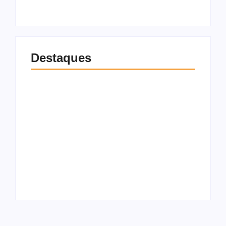
Destaques
Cavalgada dos Pais
2026: Maninho
Homem é preso
Vaqueiro e Raí Saia
suspeito de matar
Rodada substituem
mulher a facadas e
Zé Vaqueiro; evento
incendiar corpo e
acontece neste
residência em
domingo em Traipu
Maceió