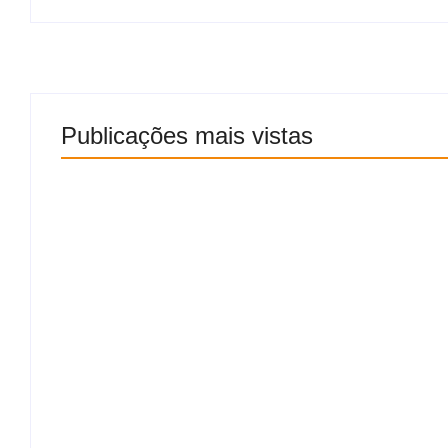
Publicações mais vistas
“É melhor abrir as portas”: ministro da Defesa
Brasil não teria como enfrentar os EUA em in
6 de agosto de 2026
BRB avalia responsabilização de ex-dirigente
prejuízos ligados ao Master
6 de agosto de 2026