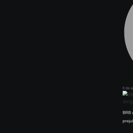
6 de 
BRB a
preju