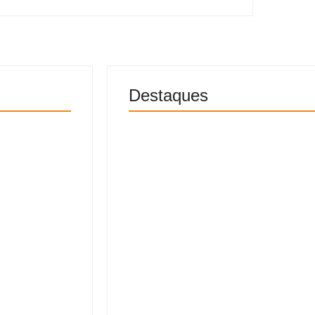
Destaques
 diz que
Segundo suspeito de sequestra
vasão
adolescente no Jacintinho é 
6 de agosto 
s por
EUA revogam visto da embaixa
tensão diplomática com o Bras
6 de agosto 