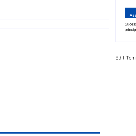
Ass
Sucess
princip
Edit Tem
 diz que Brasil não teria como
 por prejuízos ligados ao Master