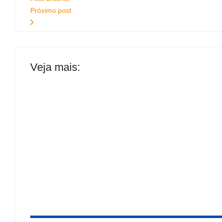
Próximo post
Veja mais:
“É melhor abrir as portas”: ministro da Defesa
enfrentar os EUA em invasão
BRB avalia responsabilização de ex-dirigentes