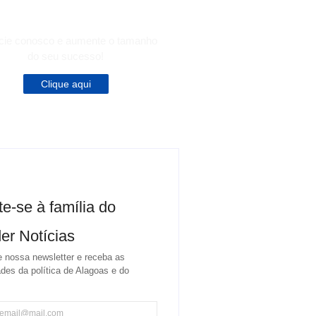
ATITUDE.
cie conosco e aumente o tamanho
do seu sucesso!
Clique aqui
te-se à família do
er Notícias
 nossa newsletter e receba as
des da política de Alagoas e do