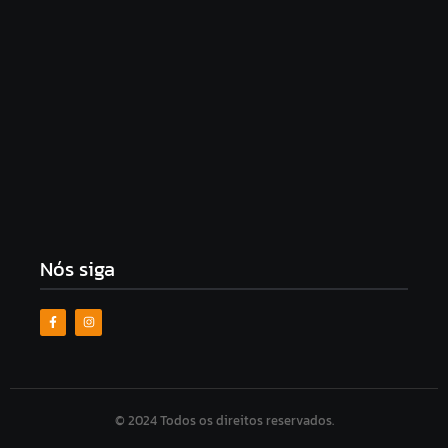
Morador de Ipioca denuncia uso de viatura da PM
em “brincadeiras do Carlinhos Maia”
9 de agosto de 2026
Em Minas, CSA perde para o Uberlândia por 1 a 0
na ida do mata-mata do acesso à Série C
9 de agosto de 2026
Nós siga
© 2024 Todos os direitos reservados.