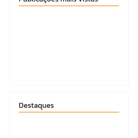
‘Farmou aura?’:
Morador de Ipioca
Homem brinca ao
denuncia uso de
subir ladeira com
viatura da PM em
carrinho de mão em
“brincadeiras do
Maceió
Carlinhos Maia”
9 de agosto de 2026
9 de agosto de 2026
Destaques