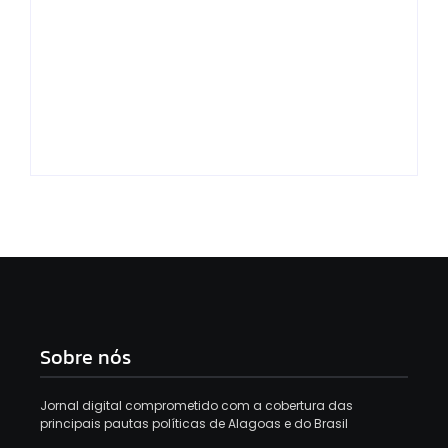
Superlotação e caos:
Em Minas, CSA perde
Pacientes são
para o Uberlândia
internados em
por 1 a 0 na ida do
corredores no
mata-mata do
Hospital Regional de
acesso à Série C
Arapiraca
Sobre nós
Jornal digital comprometido com a cobertura das
principais pautas políticas de Alagoas e do Brasil