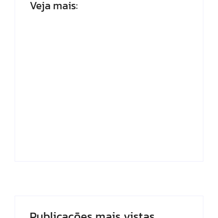
Veja mais:
‘Farmou aura?’:
Morador de Ipioca
Homem brinca ao
denuncia uso de
subir ladeira com
viatura da PM em
carrinho de mão em
“brincadeiras do
Maceió
Carlinhos Maia”
Publicações mais vistas