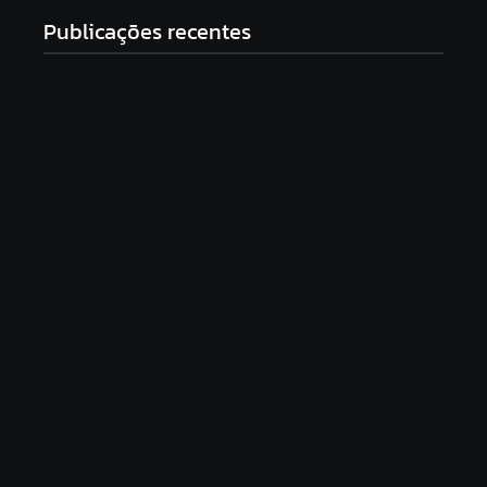
Publicações recentes
‘Farmou aura?’: Homem brinca ao subir ladeira
com carrinho de mão em Maceió
9 de agosto de 2026