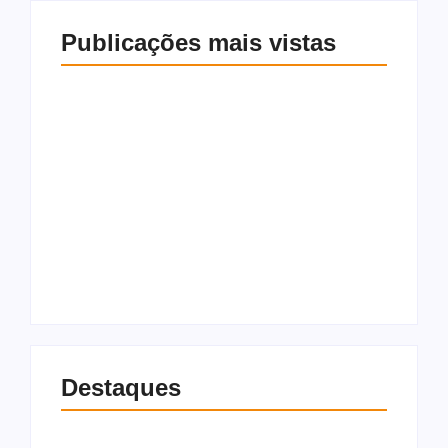
Publicações mais vistas
Prefeito Pedro
Carlos assina Ordem
Paróquia reage após
de Serviço e autoriza
vandalismo de
início imediato das
imagem de Nossa
obras do Mundo TEA
Senhora em Maceió
em Rio Largo
7 de agosto de 2026
7 de agosto de 2026
Destaques