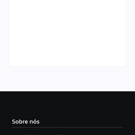
Aos gritos de
Cabo Bebeto ironiza
“justiça”, crianças
Renan Filho com
choram durante ato
máscara de
por menino gustavo
Pinóquio
Sobre nós