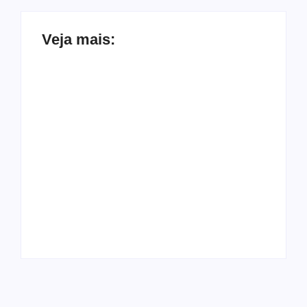
Veja mais:
Prefeito Pedro
Carlos assina Ordem
Paróquia reage após
de Serviço e autoriza
vandalismo de
início imediato das
imagem de Nossa
obras do Mundo TEA
Senhora em Maceió
em Rio Largo