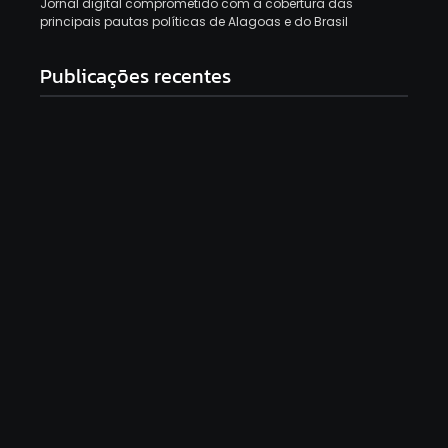
Jornal digital comprometido com a cobertura das
principais pautas políticas de Alagoas e do Brasil
Publicações recentes
Paróquia reage após vandalismo de imagem de
Nossa Senhora em Maceió
7 de agosto de 2026