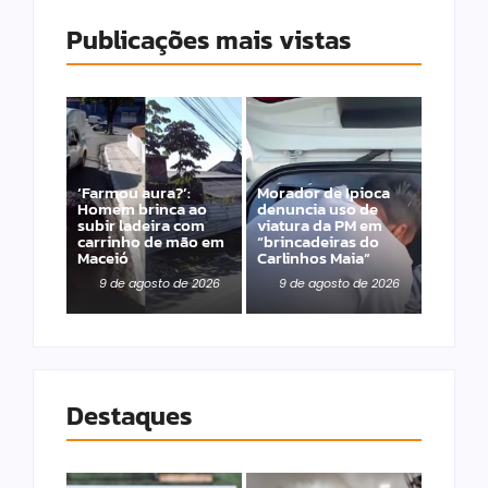
Publicações mais vistas
‘Farmou aura?’:
Morador de Ipioca
Homem brinca ao
denuncia uso de
subir ladeira com
viatura da PM em
carrinho de mão em
“brincadeiras do
Maceió
Carlinhos Maia”
9 de agosto de 2026
9 de agosto de 2026
Destaques