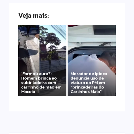
Veja mais:
‘Farmou aura?’:
Morador de Ipioca
Homem brinca ao
denuncia uso de
subir ladeira com
viatura da PM em
carrinho de mão em
“brincadeiras do
Maceió
Carlinhos Maia”