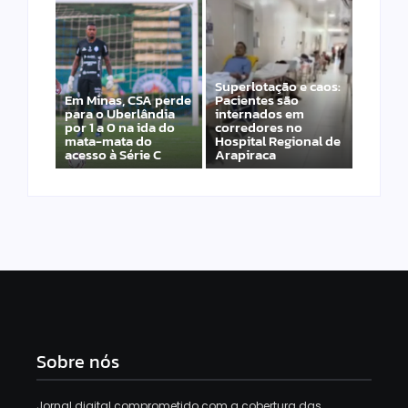
Superlotação e caos:
Em Minas, CSA perde
Pacientes são
para o Uberlândia
internados em
por 1 a 0 na ida do
corredores no
mata-mata do
Hospital Regional de
acesso à Série C
Arapiraca
Sobre nós
Jornal digital comprometido com a cobertura das