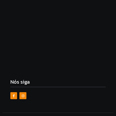
‘Farmou aura?’: Homem brinca ao subir ladeira
com carrinho de mão em Maceió
9 de agosto de 2026
Morador de Ipioca denuncia uso de viatura da PM
em “brincadeiras do Carlinhos Maia”
9 de agosto de 2026
Nós siga