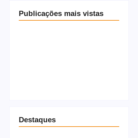
Publicações mais vistas
Recém reatado com
‘Farmou aura?’:
Virgínia, Vini Jr.
Homem brinca ao
curte foto de atriz e
subir ladeira com
reage com emoji de
carrinho de mão em
“uau”
Maceió
9 de agosto de 2026
9 de agosto de 2026
Destaques