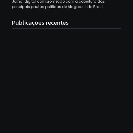
Jornal digital comprometido com a cobertura das
principais pautas políticas de Alagoas e do Brasil
Publicações recentes
Recém reatado com Virgínia, Vini Jr. curte foto de
atriz e reage com emoji de “uau”
9 de agosto de 2026