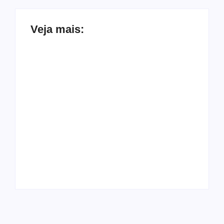
Veja mais:
Recém reatado com
‘Farmou aura?’:
Virgínia, Vini Jr.
Homem brinca ao
curte foto de atriz e
subir ladeira com
reage com emoji de
carrinho de mão em
“uau”
Maceió