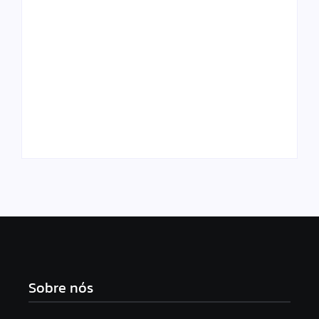
Morador de Ipioca
Em Minas, CSA perde
denuncia uso de
para o Uberlândia
viatura da PM em
por 1 a 0 na ida do
“brincadeiras do
mata-mata do
Carlinhos Maia”
acesso à Série C
Sobre nós