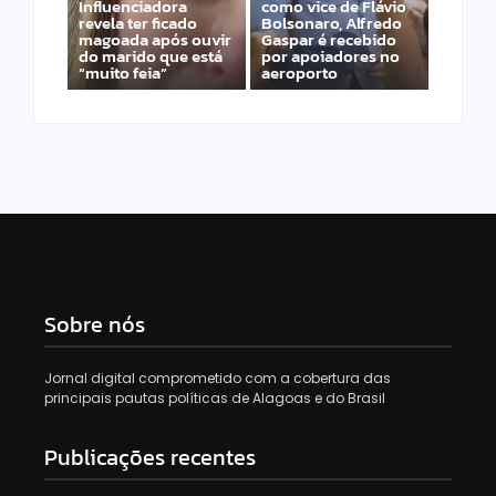
Influenciadora
como vice de Flávio
revela ter ficado
Bolsonaro, Alfredo
magoada após ouvir
Gaspar é recebido
do marido que está
por apoiadores no
“muito feia”
aeroporto
Sobre nós
Jornal digital comprometido com a cobertura das
principais pautas políticas de Alagoas e do Brasil
Publicações recentes