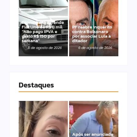
Economista defende
Fiat Uno de R$ 8 mil:
PF reabre inquérito
“Não pago IPVA e
contra Bolsonaro
gasto R$ 150 por
por associar Lula a
semana”
ditador
6 de agosto de 2026
6 de agosto de 2026
Destaques
Após ser anunciado