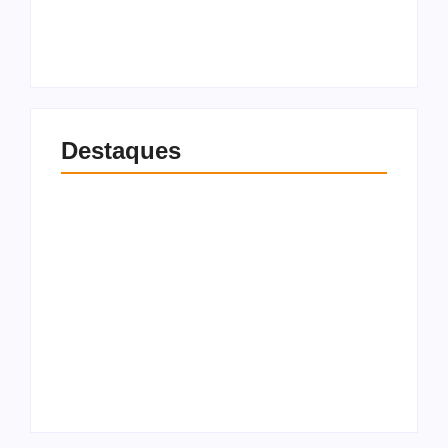
gratuitos
meses
6 de agosto de 2026
6 de agosto de 2026
Destaques
Eudócia cobra rigor
Gustavo Lima
após operação da PF
oficializa
e pede fiscalização
candidatura a
sobre denúncias de
deputada federal e
favorecimento
declara apoio a JHC
político na saúde