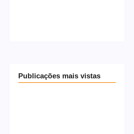
da Jaqueira recebem
47% acreditam em
triagem
novo escândalo de
oftalmológica e
corrupção no Brasil
serviços de saúde
nos próximos seis
gratuitos
meses
Publicações mais vistas
Moradores da Chã
Atlas/Bloomberg:
da Jaqueira recebem
47% acreditam em
triagem
novo escândalo de
oftalmológica e
corrupção no Brasil
serviços de saúde
nos próximos seis