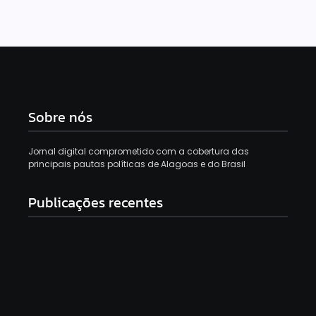
Sobre nós
Jornal digital comprometido com a cobertura das
principais pautas políticas de Alagoas e do Brasil
Publicações recentes
Moradores da Chã da Jaqueira recebem triagem
oftalmológica e serviços de saúde gratuitos