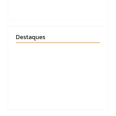
10 de agosto de 2026
10 de agosto de 2026
Destaques
Justiça manda soltar
Jadson, ex-
Homem é
Corinthians e São
esfaqueado no
Paulo, preso por
pescoço em assalto
suspeita de violência
e tem moto levada
doméstica
em Arapiraca