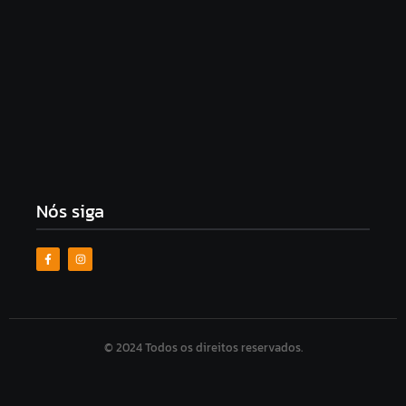
Justiça manda soltar Jadson, ex-Corinthians e São
Paulo, preso por suspeita de violência doméstica
10 de agosto de 2026
Nós siga
© 2024 Todos os direitos reservados.