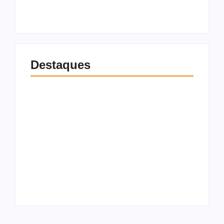
8 de agosto de 2026
8 de agosto de 2026
Destaques
Rebeca Andrade
Defesa Civil de
retorna às
Maceió vistoria 777
competições com
imóveis
maior nota do
abandonados e
mundo no salto em
desocupados
2026