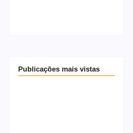
maior IDEB da
punido por demorar
história e consolida
em aceitar
avanço da educação
embaixador dos
municipal
Estados Unidos
Publicações mais vistas
Piranhas alcança
Brasil é o único país
maior IDEB da
punido por demorar
história e consolida
em aceitar
avanço da educação
embaixador dos
municipal
Estados Unidos