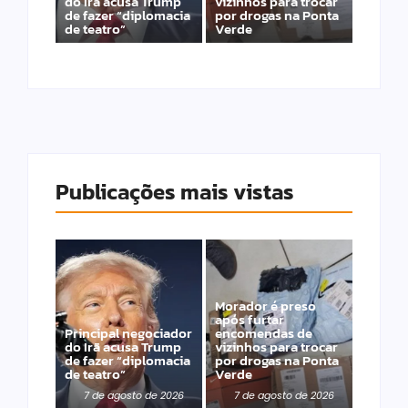
do Irã acusa Trump
vizinhos para trocar
de fazer “diplomacia
por drogas na Ponta
de teatro”
Verde
Publicações mais vistas
Morador é preso
após furtar
Principal negociador
encomendas de
do Irã acusa Trump
vizinhos para trocar
de fazer “diplomacia
por drogas na Ponta
de teatro”
Verde
7 de agosto de 2026
7 de agosto de 2026