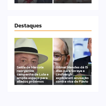
Destaques
Saída de Marcola
Gilmar Mendes dá 15
reorganiza
dias para Soraya e
campanha de Lula e
Lindbergh
amplia espaço para
explicarem acusação
aliados próximos
contra vice de Flávio